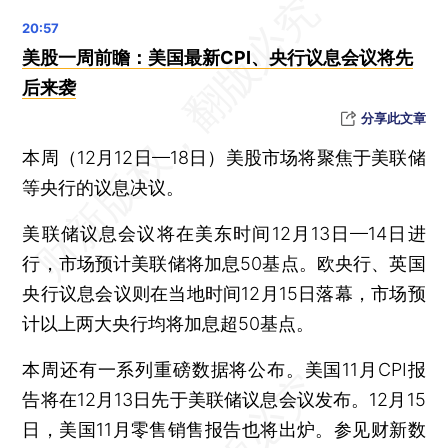
国务院联防联控机制：医疗机构可在线开具治疗新冠相关症状处方
新版北京复工指引：不设置复工复产审批，不设置到岗率上限
美股一周前瞻：美国最新CPI、央行议息会议将先
即日起，北京公园门区不再查验健康宝
后来袭
洗钱120亿元 内蒙古通辽警方破获利用虚拟数字货币洗钱案
分享此文章
2022年中国粮食产量增长0.5%，秋粮产量增长0.4%
本周（12月12日—18日）美股市场将聚焦于美联储
广州两所方舱医院正式关舱
等央行的议息决议。
沙尘暴蓝色预警！沙尘天气影响北方大部
“通信行程卡”12月13日起正式下线
美联储议息会议将在美东时间12月13日—14日进
行，市场预计美联储将加息50基点。欧央行、英国
12月11日北京新增新冠528+609例，上海新增11+120例
央行议息会议则在当地时间12月15日落幕，市场预
张文宏：上海本次疫情高峰可能会在一个月内到来
计以上两大央行均将加息超50基点。
12月初理财赎回潮再起 投资策略如何匹配产品定位
上海保险同业公会：以保险创新不断优化基本养老服务
本周还有一系列重磅数据将公布。美国11月CPI报
央地增信民营房企债券发行在上交所落地
告将在12月13日先于美联储议息会议发布。12月15
佛山全域取消住房“限购令” 一线城市会否跟上？
日，美国11月零售销售报告也将出炉。参见财新数