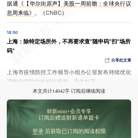
富士康追加5亿美元投资印度 “印度制造”准备好了吗？
据通
《【华尔街原声】美股一周前瞻：全球央行议
马斯克公开“推特密档” 曝光“灰色封禁”体制
息周来临》
。（CNBC）
上海：除特定场所外，不再要求查“随申码”扫“场所
码”
分享此文章
上海市疫情防控工作领导小组办公室发布持续优化
调整疫情防控的相关措施，具体如下：
本文共计14042字 订阅后继续阅读
财新mini+会员专享
订阅后赠送财新通单篇卡
登录
后获取已订阅的阅读权限