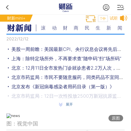
财新mini+
试听
T中
滚动财商民生新闻
2022/12/12
美股一周前瞻：美国最新CPI、央行议息会议将先后来袭
上海：除特定场所外，不再要求查“随申码”扫“场所码”
北京：12月11日全市发热门诊就诊患者2.2万人次，是一周前的16倍
北京市药监局：市民不要随意服药，同类药品不宜同时服用
北京发布《新冠病毒感染者用药目录（第一版）》
北京市药监局：12日一次性投放2500万新冠抗原监测试剂
展开
北京：全市349家正常运行的社区卫生服务中心全部设立发热诊区
北京：药品供应在短期内面临较大压力，倡导按需购药、分类就诊
原图
图：视觉中国
北京：不断优化考试防疫方案确保研究生招生考试如期举行