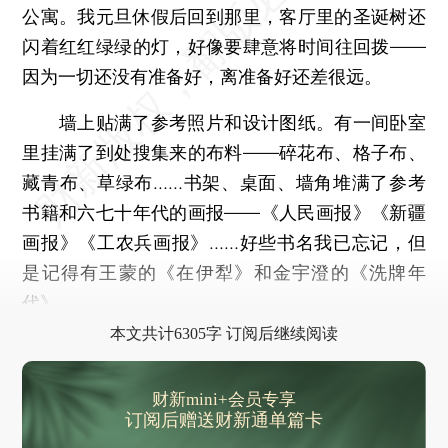
公寓。我元旦休假后回到那里，客厅里的圣诞树还
闪着红红绿绿的灯，好像要肆意将时间往回拨——
因为一切还没有准备好，离准备好还差很远。
墙上贴满了参考照片和设计图纸。有一间卧室
里挂满了到处搜集来的布料——碎花布、格子布、
藏青布、草绿布……书架、桌面、墙角堆满了参考
书籍和六七十年代的画报——《人民画报》《新疆
画报》《工农兵画报》……好些书名我已忘记，但
是记得有王蒙的《在伊犁》和金宇澄的《洗牌年
代》。
本文共计6305字 订阅后继续阅读
财新mini+会员专享
订阅后赠送财新通单篇卡