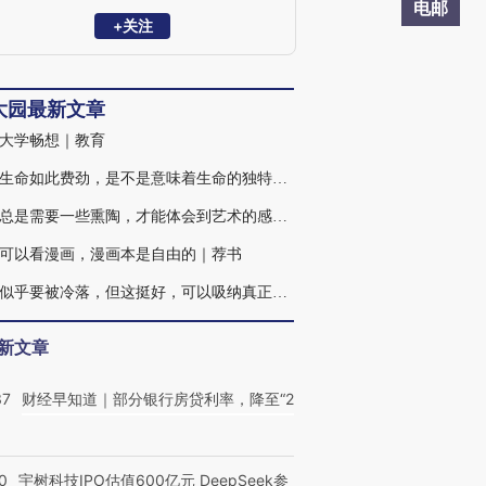
电邮
+关注
大园最新文章
大学畅想｜教育
解释生命如此费劲，是不是意味着生命的独特甚至神圣呢？｜荐书
我们总是需要一些熏陶，才能体会到艺术的感人之处｜荐书
可以看漫画，漫画本是自由的｜荐书
文学似乎要被冷落，但这挺好，可以吸纳真正愿意投身其中的新人｜荐书
新文章
37
财经早知道｜部分银行房贷利率，降至“2
0
宇树科技IPO估值600亿元 DeepSeek参