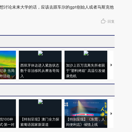
想讨论未来大学的话，应该去跟车尔的gpt创始人或者马斯克他
·
回复
西班牙休达进入紧急状态
加沙上百万流离失所者困
视线｜HYR
纪录 当局
数千非法移民从摩洛哥闯
于“塑料烤箱” 高温引发健
术：是什么
外活动
入
康危机
心“花钱找虐
【推广】走
找100种
【特别呈现】澳门全力探
【特别呈现】《东莞，人
会，让数智科
式·第一对
索葡语国家新渠道
间便利店》倾情上线
业