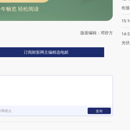
衔接
全年畅览 轻松阅读
15:1
版面编辑：邓舒方
14:
光伏
订阅财新网主编精选电邮
新网观点
发布