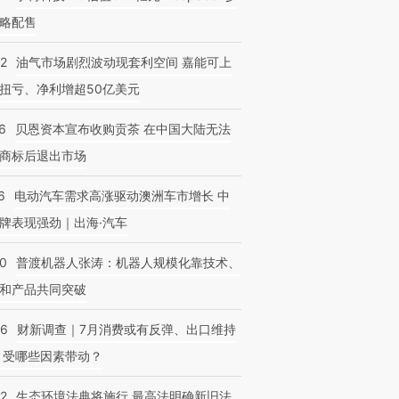
略配售
22
油气市场剧烈波动现套利空间 嘉能可上
扭亏、净利增超50亿美元
6
贝恩资本宣布收购贡茶 在中国大陆无法
商标后退出市场
6
电动汽车需求高涨驱动澳洲车市增长 中
牌表现强劲｜出海·汽车
00
普渡机器人张涛：机器人规模化靠技术、
和产品共同突破
56
财新调查｜7月消费或有反弹、出口维持
 受哪些因素带动？
42
生态环境法典将施行 最高法明确新旧法