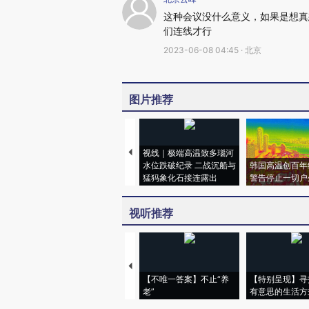
这种会议没什么意义，如果是想真
们连线才行
2023-06-08 04:45 · 北京
图片推荐
视线｜极端高温致多瑙河
水位跌破纪录 二战沉船与
韩国高温创百年
猛犸象化石接连露出
警告停止一切户
视听推荐
【不唯一答案】不止“养
【特别呈现】寻
老”
有意思的生活方