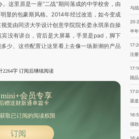
。这里原是一座“二战”期间落成的中学校舍，由
与战
明显的包豪斯风格。2014年经过改造，如今变成
20:
主视觉由同济大学设计创意学院院长娄永琪亲自操
半年
宾没有讲台，背后是大屏幕，手里是pad，脚下
17:2
剩多少。这些配置让这里看上去像一场新潮的产品
注册
17:1
2264字 订阅后继续阅读
国品
17:
mini+会员专享
渠道
后赠送财新通单篇卡
16:
获取已订阅的阅读权限
强劲
订阅
16: