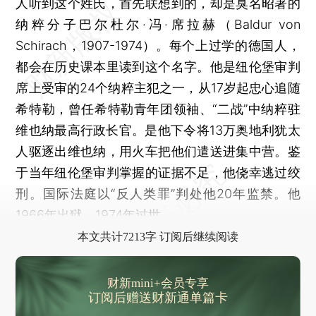
人听到这个姓氏，首先联想到的，却是臭名昭著的
纳粹分子巴尔杜尔·冯·席拉赫（Baldur von
Schirach，1907-1974）。每个上过学的德国人，
都会在历史课本里读到这个名字。他是纽伦堡审判
席上受审的24个纳粹主犯之一，从17岁起忠心追随
希特勒，曾任希特勒青年团领袖、“二战”中纳粹驻
维也纳最高行政长官。是他下令将13万奥地利犹太
人驱逐出维也纳，用火车把他们遣送进集中营。鉴
于当年纽伦堡审判掌握的证据不足，他侥幸逃过绞
刑。国际法庭以“反人类罪”判处他20年监禁。他
1966年出狱，1974年过世。
本文共计7213字 订阅后继续阅读
财新mini+会员专享
订阅后赠送财新通单篇卡