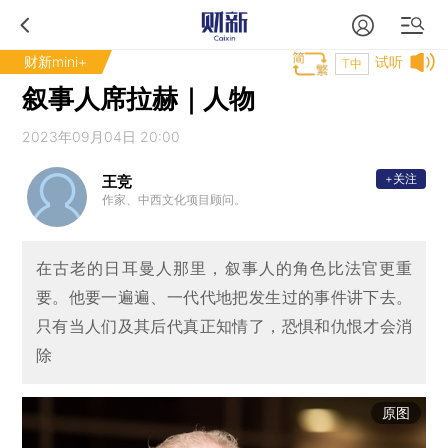
财新mini+
试听
T中
叙事人席拉赫｜人物
2023年09月04日 20:00
+关注
王竞
作家、中西文化项目顾问。
在古老的日耳曼人那里，叙事人的角色比法官更重
要。他要一遍遍、一代代地把发生过的事件讲下去。
只有当人们及其后代真正知情了，恐惧和仇恨才会消
除
原图