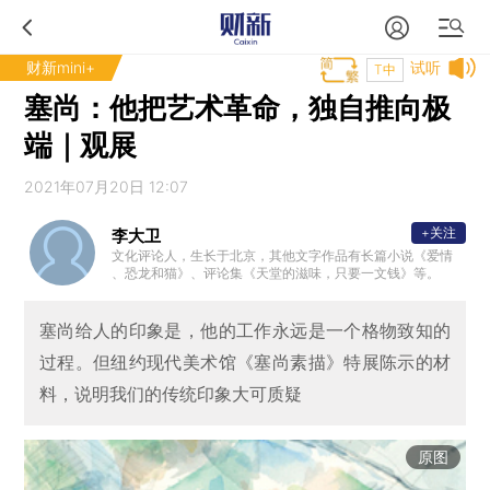
财新mini+
试听
T中
塞尚：他把艺术革命，独自推向极
端｜观展
2021年07月20日 12:07
+关注
李大卫
文化评论人，生长于北京，其他文字作品有长篇小说《爱情
、恐龙和猫》、评论集《天堂的滋味，只要一文钱》等。
塞尚给人的印象是，他的工作永远是一个格物致知的
过程。但纽约现代美术馆《塞尚素描》特展陈示的材
料，说明我们的传统印象大可质疑
原图