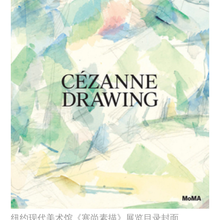
纽约现代美术馆《塞尚素描》展览目录封面