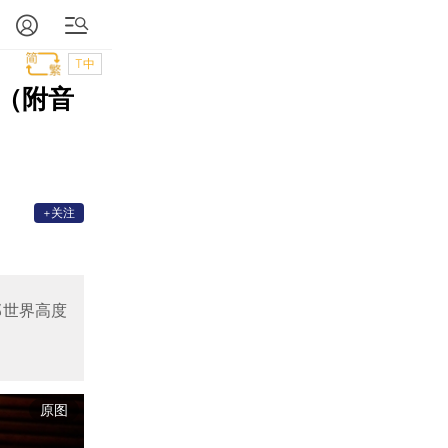
T中
（附音
+关注
部世界高度
原图