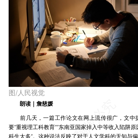
图/人民视觉
朗读｜詹慈媛
前几天，一篇工作论文在网上流传很广，文中
要“重视理工科教育”“东南亚国家掉入中等收入陷阱原
科生太多”。这种说法反映了对于人文学科的无知与