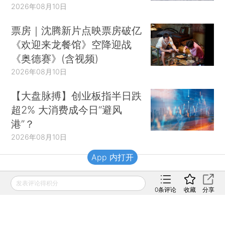
2026年08月10日
票房｜沈腾新片点映票房破亿
《欢迎来龙餐馆》空降迎战
《奥德赛》(含视频)
2026年08月10日
【大盘脉搏】创业板指半日跌
超2% 大消费成今日“避风
港”？
2026年08月10日
App 内打开
财新移动
发表评论得积分
0
条评论
收藏
分享
财新
财新周刊
Caixin