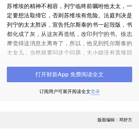
苏维埃的精神不相容，列宁临终前嘱咐他太太，一
定要想法取缔它，否则苏维埃有危险。法庭判决是
列宁的太太胜诉，宣告托尔斯泰的书一起毁版，书
都化成了灰，从这灰再造纸，改印列宁的书。徐志
摩觉得这消息太离奇了，所以，他见到托尔斯泰的
大女儿，当然就要问这个问题，大小姐没有直接回
答他，只是说：现在书店里托尔斯泰的书差不多买
不着了，不但是托尔斯泰，屠格涅夫、陀思妥耶夫
打开财新App 免费阅读全文
斯基等作家的书都快灭迹了。徐志摩又问，莫斯科
还有什么重要的文学家？她回答，“全跑了，剩下的
订阅用户可展开阅读全文
登录
全是不相干的。”（这是徐志摩的《欧游漫录》之
九，最早发表于1925年8月1日的《晨报副刊》）
版面编辑：邓舒方
四年后（1928年），奥地利作家茨威格来到图
拉的托尔斯泰庄园，看到了我们刚刚在雨中看到过