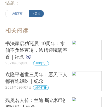
的那个墓。当时，这个墓只是一个长方形的土堆，
话题：
不知道有没有如此茂盛的青草，又过去了将近九十
#俄罗斯
+关注
年，我们今天看到的土堆不仅长满了青草，而且修
剪得整整齐齐的。当年，茨威格来到这个不起眼的
相关阅读
小土堆前，没有碑，没有标志，什么也没有。他被
这个世上最最朴素的墓深深地感动了。如果我们想
书法家启功诞辰110周年：水
到中国帝王们恢弘的陵墓，墓中的陪葬者和陪葬
仙不负终宵冷，浓赠迎曦满室
品，就更能体会到列夫·托尔斯泰是一个怎样高贵的
香｜纪念
人。他连一块墓碑都不要。我们今天看到的托尔斯
2021年06月30日
APP打开
泰墓，就是八十九年前茨威格看到的那个墓。他说
这是俄国最美的墓，其实又何尝不是世界上最美的
袁隆平逝世三周年：愿天下人
墓。仅仅这个墓的存在就彰显了一颗最美的人类的
都有饱饭吃｜纪念
心灵。托尔斯泰是全人类最熟悉的伟大作家之一。
2021年09月07日
APP打开
他和人类历史上许多伟大作家不一样，他代表的不
残奥名人传：兰迪·斯诺和“轮
只是本民族的良心，更是代表了人类的良心，他的
椅网球”丨纪念