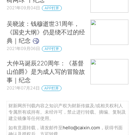
心脏始终是为整个人类的苦难而跳动的。在他的传
2021年09月04日
APP打开
世作品中，我们听到的是人类高贵的声音，也是深
沉、博大的声音。
吴晓波：钱穆逝世31周年，
《国史大纲》仍是绕不过的经
托尔斯泰生于1828年，终于1910年，他在这个
典｜纪念
世界上活了82岁。他存世的19世纪到20世纪第一
2021年09月06日
APP打开
个十年，也正是人类历史急剧变动的82年。他很有
幸赶上了俄国沙皇亚历山大二世统治时代，特别给
大仲马诞辰220周年：《基督
了文学家以最大的宽容，给他们留出充分的创造空
山伯爵》是为成人写的冒险故
事｜纪念
间，俄国文学史上产生了屠格涅夫、托尔斯泰、陀
2021年07月24日
思妥耶夫斯基这些世界级的作家，在此期间写出了
APP打开
他们一生中最重要的代表作，屠格涅夫的《罗
财新网所刊载内容之知识产权为财新传媒及/或相关权利人
亭》、托尔斯泰的《安娜·卡列尼娜》、陀思妥耶夫
专属所有或持有。未经许可，禁止进行转载、摘编、复制及
斯基的《卡拉马佐夫兄弟》。这些作品几乎都是在
建立镜像等任何使用。
亚历山大二世在位期间（1855到1881年）完成的。
如有意愿转载，请发邮件至
hello@caixin.com
，获得书面
确认及授权后，方可转载。
那是俄国文学史上的一个黄金时代，陀思妥耶夫斯