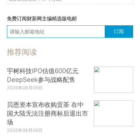
基的生命是在1881年终结的， 1881年之后这个文
学的黄金时代开始消逝。托尔斯泰曾经在1881年宣
免费订阅财新网主编精选版电邮
布，以后我不再写小说了。事实上，他在1889年到
订阅
1899年的10年间他还写出了一部伟大的作品，代表
了俄国文学巅峰之一的《复活》，就是在他年过70
推荐阅读
岁以后才完成的。
托尔斯泰在他生命的最后20年享有世界性的地
宇树科技IPO估值600亿元
DeepSeek参与战略配售
位。在整个人类历史上，只有另外两个作家活着的
2026年08月06日
时候就跟托尔斯泰一样享有这么崇高的地位，一个
是法国的伏尔泰，一个是德国的歌德。毫无疑问，
贝恩资本宣布收购贡茶 在中
伏尔泰、歌德、托尔斯泰，他们分别是属于法国
国大陆无法注册商标后退出市
的、德国的、俄国的，他们用法语、德语或俄语写
场
作，但是他们又都是属于整个地球的，他们都超越
2026年08月06日
了自己的国界，他们的作品早已成为人类共同的遗