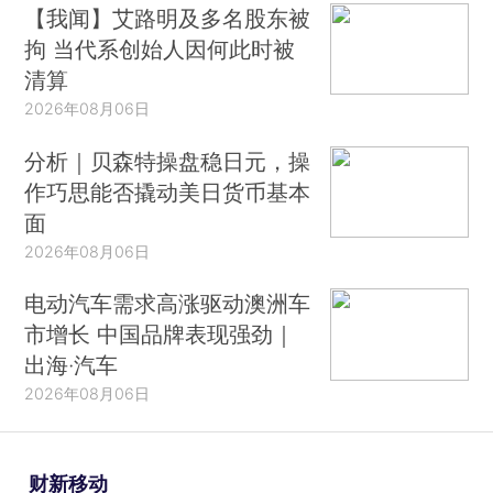
【我闻】艾路明及多名股东被
产。20世纪之前，也就是托尔斯泰还活着的时候，
拘 当代系创始人因何此时被
对于谁是俄国最重要的文学家，世界上没有任何的
清算
争议，当然就是托尔斯泰，他是世界公认的俄罗斯
2026年08月06日
最伟大的作家，他几乎主宰着俄国文坛，成为歌德
之后一个在世的作家在全世界的瞩目之下牢固地主
分析｜贝森特操盘稳日元，操
宰着一个民族文学的人。但是到20世纪之后，文学
作巧思能否撬动美日货币基本
研究者的眼光、学术的方向开始有所改变。研究世
面
界文学的人当中有人认为陀思妥耶夫斯基的文学地
2026年08月06日
位应该比托尔斯泰更重要。为什么会这样认为呢？
电动汽车需求高涨驱动澳洲车
因为陀思妥耶夫斯基比托尔斯泰更深刻，他的《卡
市增长 中国品牌表现强劲｜
拉马佐夫兄弟》、《罪与罚》、《白痴》、《地下
出海·汽车
室手记》这一系列作品代表着对人性的探索，对人
2026年08月06日
类善与恶问题的追问，对终极信仰的关切，都超过
了托尔斯泰的深度。所以，有不少文学评论家认为
托尔斯泰不如陀思妥耶夫斯基重要。也有人认为契
财新移动