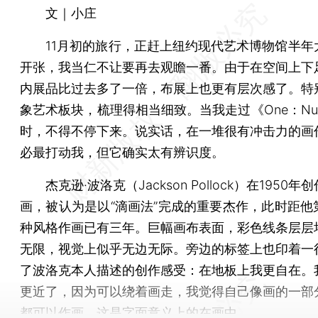
文｜小庄
11月初的旅行，正赶上纽约现代艺术博物馆半年
开张，我当仁不让要再去观瞻一番。由于在空间上下
内展品比过去多了一倍，布展上也更有层次感了。特
象艺术板块，梳理得相当细致。当我走过《One：Numb
时，不得不停下来。说实话，在一堆很有冲击力的画
必最打动我，但它确实太有辨识度。
杰克逊·波洛克（Jackson Pollock）在1950年
画，被认为是以“滴画法”完成的重要杰作，此时距他
种风格作画已有三年。巨幅画布表面，彩色线条层层
无限，视觉上似乎无边无际。旁边的标签上也印着一
了波洛克本人描述的创作感受：在地板上我更自在。
更近了，因为可以绕着画走，我觉得自己像画的一部
都可以作画，这是字面意义上的在画中。