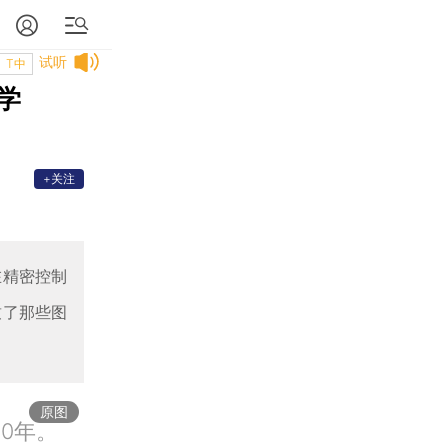
试听
T中
学
+关注
在精密控制
致了那些图
原图
50年。