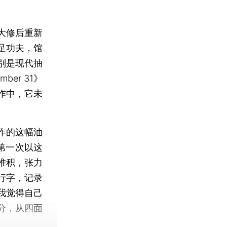
大修后重新
足功夫，馆
别是现代抽
er 31》
作中，它未
创作的这幅油
第一次以这
堆积，张力
行字，记录
我觉得自己
分，从四面