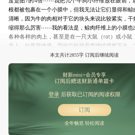
度是图7的4倍⋯⋯我把几个牛肉小纤维放在眼前，
根都被包裹在一个小膜中，但我无法让它们显得和鲸
清晰，因为牛的肉相对于它的块头来说比较紧实，干
缩得那么厉害⋯⋯我的看法是，鲸肉纤维上的小膜也
各种各样的肉上，甚至是在一只大鼠（rat）或小鼠（
身上，如果我健康，我的目标就是要继续观察下去。”
本文共计2855字 订阅后继续阅读
财新mini+会员专享
订阅后赠送财新通单篇卡
登录
后获取已订阅的阅读权限
订阅
全年畅览 轻松阅读