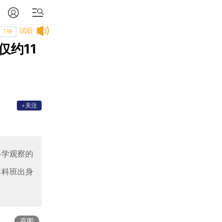
试听
T中
约11
+关注
科学观察的
非科班出身
原图