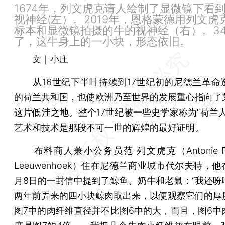
1674年，列文虎克请人绘制了显微镜下看
视神经(左）。2019年，恩格蒙德用列文虎
标本和显微镜拍摄的牛的视神经（右）。34
了，这牛身上的一小块，形态依旧。
文｜小庄
从16世纪下半叶持续到17世纪初的尼德兰革命
的荷兰共和国，也使欧洲乃至世界的发展重心指向了
这片低洼之地。整个17世纪被一些史学家称为“荷兰人
艺术和技术是那段不可一世的辉煌的最好证明。
布料商人兼小公务员范·列文虎克（Antonie Phili
Leeuwenhoek）住在尼德兰商业城市代尔夫特，他在1
月8日的一封信中提到了鲸鱼、奶牛和老鼠：“我还吩
两年前弄来的四小块鲸肉取出来，以便观察它们的厚
图7中的肉纤维直径并不比图6中的大，而且，图6中