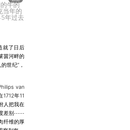
到的牛的
克当年的
5年过去
造就了日后
莱茵河畔的
的世纪”，
ps van
712年11
咐人把我在
度差别⋯⋯
肉纤维的厚