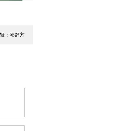
辑：邓舒方