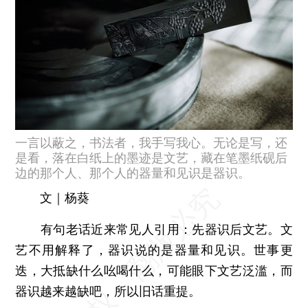
一言以蔽之，书法者，我手写我心。无论是写，还
是看，落在白纸上的墨迹是文艺，藏在笔墨纸砚后
边的那个人、那个人的器量和见识是器识。
文｜杨葵
有句老话近来常见人引用：先器识后文艺。文
艺不用解释了，器识说的是器量和见识。世事更
迭，大抵缺什么吆喝什么，可能眼下文艺泛滥，而
器识越来越缺吧，所以旧话重提。