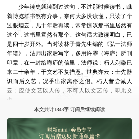
少年读史就读到过这句，不过那时候读书，瞧
着博览群书煞有介事，奈何大多没读懂，只读了个
过眼烟云，几十年后再读，常常惊叹那书里居然有
这个，这书里竟然有那个。这句话大致读明白，已
是四十岁开外。当时读林子青先生编的《弘一法师
年谱》，法师出家后写字，多用许霏（晦庐）所刊
印章，在一封给晦庐的信里，法师说：朽人剃染已
来二十余年，于文艺不复措意。世典亦云：士先器
识而后文艺，况乎出家离俗之侣。朽人昔尝诫人
云：应使文艺以人传，不可人以文艺传，即此义
也。
本文共计1843字 订阅后继续阅读
财新mini+会员专享
订阅后赠送财新通单篇卡