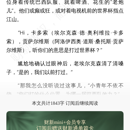
位身着传统巴西队服、就着啤酒、花生的“老炮
儿”。他们或癫或狂，或对着电视机前的世界杯指点
江山。
“Hi，卡多索（埃尔克森·德·奥利维拉·卡多
索），贡萨尔维斯（阿洛伊西奥·道斯·桑托斯·贡萨
尔维斯），听你们的意思是打过世界杯？”
尴尬地确认过眼神后，老埃尔克森清了清嗓
子，“是的，我们以前打过。”
“那我怎么没听说过这事儿，”小青年不依不
饶，“您们打的什么位置，为哪一届巴西队效力？”
本文共计1843字 订阅后继续阅读
财新mini+会员专享
订阅后赠送财新通单篇卡