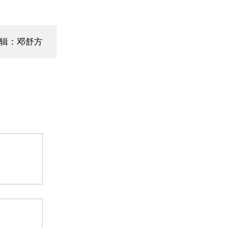
辑：邓舒方