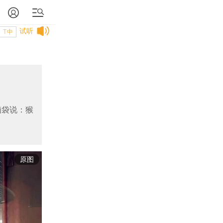
试听
T中
脑袋说：猴
原图