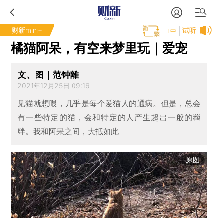
财新mini+
试听
T中
橘猫阿呆，有空来梦里玩｜爱宠
文、图｜范钟離
2021年12月25日 09:16
见猫就想喂，几乎是每个爱猫人的通病。但是，总会
有一些特定的猫，会和特定的人产生超出一般的羁
绊。我和阿呆之间，大抵如此
原图