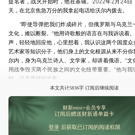
提名者，战火开始时，他在基辅。2022年2月24日
天，在北京焦急万分的我拿起电话给沃尔内拨去。
“即使导弹把我们炸成碎片，但俄罗斯与乌克兰
文化，难以断裂。”他用诗歌般的语言在与我诉说着。我
声，轻轻地回应他，心里想着，我认识这两个国度众
艺术家等知识分子，他们身上的文化根源从来不分你
尔内，身为乌克兰诗人、文学家，却讲着俄语。“文
用战争毁灭两个民族之间的文化纽带重要。”他与我
时，已是基辅的半夜。
本文共计5836字 订阅后继续阅读
财新mini+会员专享
订阅后赠送财新通单篇卡
登录
后获取已订阅的阅读权限