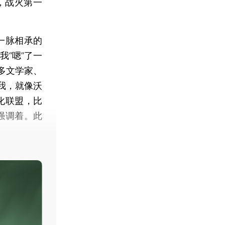
，战火第一
一脉相承的
“嗯”了一
多文学家、
我，就像沃
化联盟，比
强调着。此