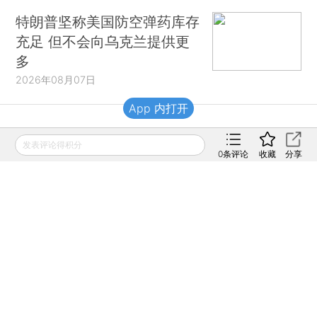
特朗普坚称美国防空弹药库存
充足 但不会向乌克兰提供更
多
2026年08月07日
App 内打开
财新移动
发表评论得积分
0
条评论
收藏
分享
财新
财新周刊
Caixin
登录
网页版
订阅电邮
|
|
Copyright 财新网 All Rights Reserved