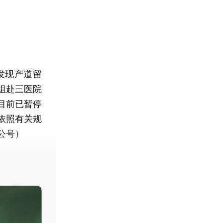
发现产道留
组赴三医院
目前已暂停
依照有关规
公号）