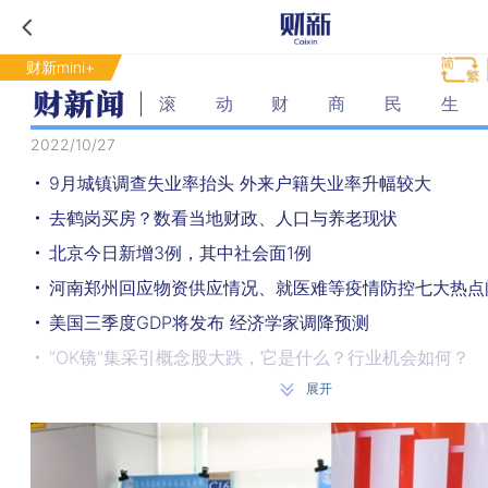
财新mini+
滚动财商民生
2022/10/27
9月城镇调查失业率抬头 外来户籍失业率升幅较大
去鹤岗买房？数看当地财政、人口与养老现状
北京今日新增3例，其中社会面1例
河南郑州回应物资供应情况、就医难等疫情防控七大热点
美国三季度GDP将发布 经济学家调降预测
“OK镜”集采引概念股大跌，它是什么？行业机会如何？
展开
个人养老金能够保值增值吗？
青海西宁昨日发现75名阳性感染者
前九月规上工业企业利润下降2.3% 降幅扩大