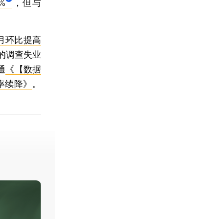
%
，但与
月环比提高
的调查失业
通
《【数据
率续降》
。