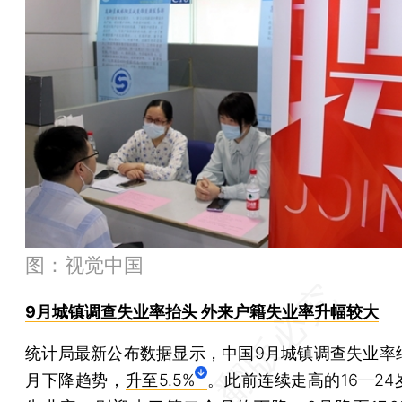
北京10月26日新增新冠17例 社会面筛查1例
上海昨日新增新冠9例 均为隔离管控人员
上海疫情有所反复 进博会要求48小时核酸及三针疫苗
广州支持住房租赁企业整租城中村 会引发租金上涨吗？
外交部：巴基斯坦总理谢里夫将访华
图：视觉中国
9月城镇调查失业率抬头 外来户籍失业率升幅较大
统计局最新公布数据显示，中国9月城镇调查失业率
月下降趋势，
升至5.5%
。此前连续走高的16—2