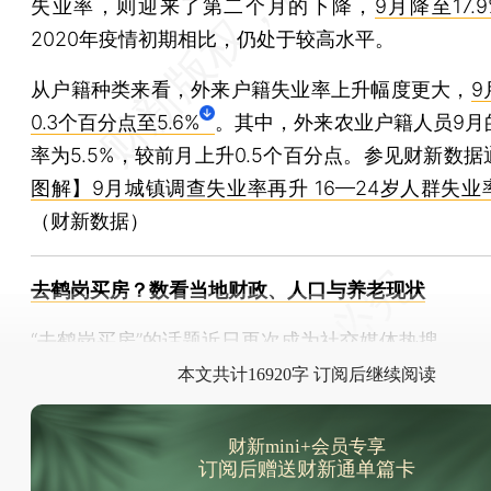
失业率，则迎来了第二个月的下降，
9月降至17.9
2020年疫情初期相比，仍处于较高水平。
从户籍种类来看，外来户籍失业率上升幅度更大，
9
0.3个百分点至5.6%
。其中，外来农业户籍人员9月
率为5.5%，较前月上升0.5个百分点。参见财新数据
图解】9月城镇调查失业率再升 16—24岁人群失业
（财新数据）
去鹤岗买房？数看当地财政、人口与养老现状
“去鹤岗买房”的话题近日再次成为社交媒体热搜。
本文共计16920字 订阅后继续阅读
财新mini+会员专享
订阅后赠送财新通单篇卡