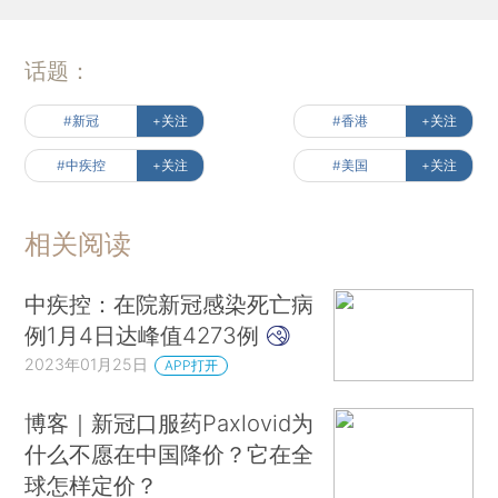
话题：
#新冠
+关注
#香港
+关注
#中疾控
+关注
#美国
+关注
相关阅读
中疾控：在院新冠感染死亡病
例1月4日达峰值4273例
2023年01月25日
APP打开
博客｜新冠口服药Paxlovid为
什么不愿在中国降价？它在全
球怎样定价？