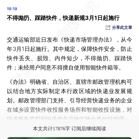
广西北海市银海区海域发生4.2级地震
国足亚洲杯大名单公布：武磊、韦世豪领衔，李可、艾克森落选
不得抛扔、踩踏快件，快递新规3月1日起施行
加强新能源汽车与电网融合互动，国家发改委等四部门发文
分享此文章
北京丰台一月内发生三起因将电动自行车电池带入室内充电引发的火灾
交通运输部近日发布《快递市场管理办法》，从今
淘汰违规电动三四轮车 北京四行业已完成置换
年3月1日起施行。其中规定，保障快件安全，防止
中国泛癌种早筛早诊相关研究项目启动 覆盖22个主要高发癌症
快件丢失、损毁、内件短少，不得抛扔、踩踏快
国家医保局再次约谈上药第一生化 督促降低感染危重症患者用药不合理高价
件；未经用户同意不得擅自使用智能快件箱等。
教育部：设置5个新医科人才培养引导性专业
《办法》明确省、自治区、直辖市邮政管理机构可
18部委联合印发《基本公共服务标准体系建设工程工作方案》
以结合地方实际制定本行政区域的快递业发展规
晨读荐闻（国内、国际、市场消息27条）
划。邮政管理部门支持、引导经营快递业务的企业
港人北上扫货蔚然成风 “山姆会员店旅行团”爆满
在城乡设置快件收投服务场所和智能收投设施，对
国内首个车网互动政策发布 力推低谷充电及车网互动规模化
快递服务类型和快递服务设施实施分类代码管理。
日航成功撤离近400人无一死亡 奇迹背后有何启示？
本文共计17876字 订阅后继续阅读
SpaceX发射首批手机直连卫星 2024年仅支持短信功能