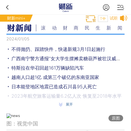
财新mini+
试听
T中
滚动财商民生新闻
2024/01/05
不得抛扔、踩踏快件，快递新规3月1日起施行
广西南宁警方通报“女大学生摆摊卖糖葫芦被壮汉威胁”：行拘3人
特斯拉在华召回超161万辆缺陷汽车
越南人口超1亿 成第三个破亿的东南亚国家
日本能登地区地震已造成石川县95人死亡
2023年航空旅客运输量6.2亿人次 恢复至2018年水平
展开
乘客闹事致航班取消，首都机场警方通报：一人行拘，一人罚款
涉视听作品、剧本杀等 最高检发布惩治侵犯著作权犯罪典型案例
原图
图：视觉中国
2023年1-11月全国共破获电诈案件39.1万起 抓获犯罪嫌疑人近8万名