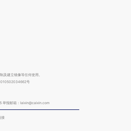
撕裂西班牙
128毫米 紧急转移近
雨 3小时累计雨量超80毫
秘鲁纳斯
4000人
米
13人遇难
进第四届链博
【商旅对话】华住集团
技“链”接产
【特别呈现】寻找100种
CFO：不靠规模取胜，华
【特别呈
有意思的生活方式·第三对
住三大增长引擎是什么？
有意思的
复制及建立镜像等任何使用。
010502034662号
箱：laixin@caixin.com
链接