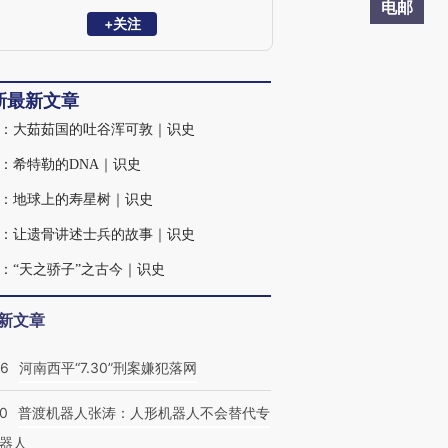
电邮
+关注
新最新文章
：大茹茹国的吐谷浑可敦｜识史
：希特勒的DNA｜识史
：地球上的寿星树｜识史
：让遗骨讲述士兵的故事｜识史
：“天之骄子”之古今｜识史
新文章
26
河南西平“7.30”刑案嫌犯落网
00
普渡机器人张涛：人形机器人不会替代专
器人