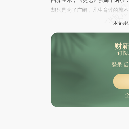
的养生术，《史记》强调了两条
却只是为了广嗣，凡生育过的就不
本文共计
财新
订阅
登录
后