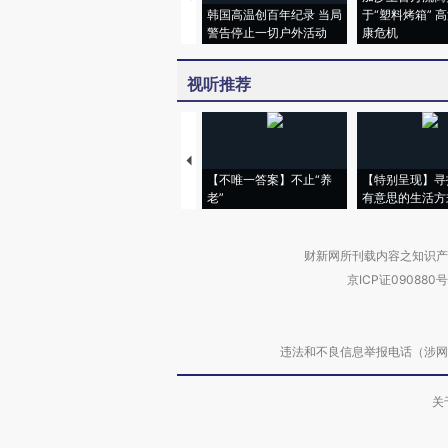
韩国高温创百年纪录 当局
于“塑料烤箱” 
警告停止一切户外活动
康危机
视听推荐
【不唯一答案】不止“养
【特别呈现】寻
老”
有意思的生活方
财新网所刊载内容之知识产
京ICP证090880号
违法和不良信息举报电话（涉网络暴力有
关