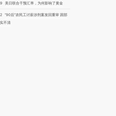
09
美日联合干预汇率，为何影响了黄金
32
“90后”农民工讨薪涉刑案发回重审 因部
实不清