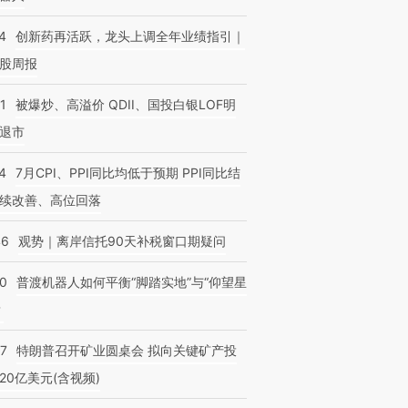
4
创新药再活跃，龙头上调全年业绩指引｜
股周报
1
被爆炒、高溢价 QDII、国投白银LOF明
退市
4
7月CPI、PPI同比均低于预期 PPI同比结
续改善、高位回落
46
观势｜离岸信托90天补税窗口期疑问
00
普渡机器人如何平衡“脚踏实地”与“仰望星
？
57
特朗普召开矿业圆桌会 拟向关键矿产投
20亿美元(含视频)