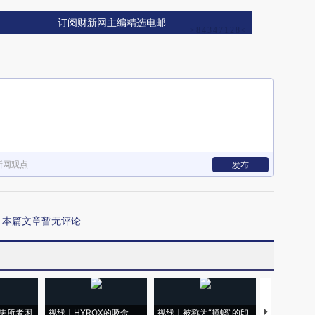
订阅财新网主编精选电邮
新网观点
发布
本篇文章暂无评论
失所者困
视线｜HYROX的吸金
视线｜被称为“蟑螂”的印
视线｜“入侵