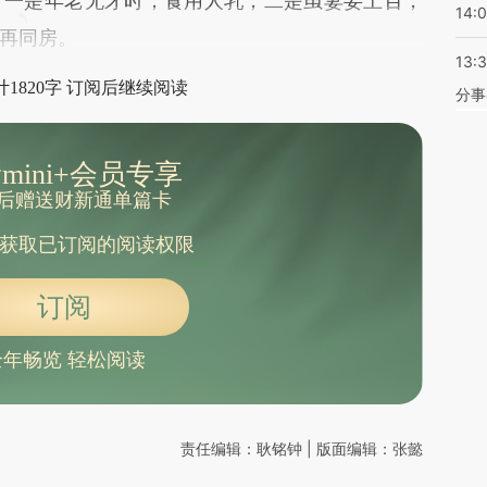
：一是年老无牙时，食用人乳；二是虽妻妾上百，
14:
再同房。
13:
1820字 订阅后继续阅读
分事
mini+会员专享
后赠送财新通单篇卡
获取已订阅的阅读权限
订阅
全年畅览 轻松阅读
责任编辑：耿铭钟 | 版面编辑：张懿