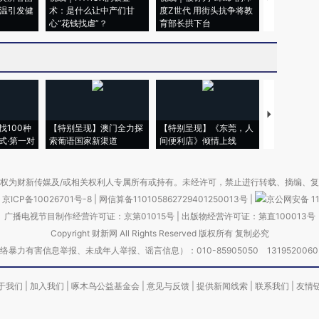
高温引发健
术：是什么让中产们甘
度Z世代 用街头抗争将教
机”？难民潮
心“花钱找虐”？
育部长拱下台
飞地休达
【推广】走
找100种
【特别呈现】澳门全力探
【特别呈现】《东莞，人
会，让数智科
式·第一对
索葡语国家新渠道
间便利店》倾情上线
业
权为财新传媒及/或相关权利人专属所有或持有。未经许可，禁止进行转载、摘编、
京ICP备10026701号-8
|
网信算备110105862729401250013号
|
京公网安备 11
广播电视节目制作经营许可证：京第01015号
|
出版物经营许可证：第直100013号
Copyright 财新网 All Rights Reserved 版权所有 复制必究
害信息举报、未成年人举报、谣言信息）：010-85905050 13195200605 举报邮
于我们
|
加入我们
|
啄木鸟公益基金会
|
意见与反馈
|
提供新闻线索
|
联系我们
|
友情