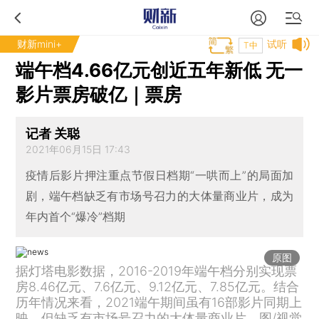
财新mini+
试听
T中
端午档4.66亿元创近五年新低 无一
影片票房破亿｜票房
记者 关聪
2021年06月15日 17:43
疫情后影片押注重点节假日档期“一哄而上”的局面加
剧，端午档缺乏有市场号召力的大体量商业片，成为
年内首个“爆冷”档期
原图
据灯塔电影数据，2016-2019年端午档分别实现票
房8.46亿元、7.6亿元、9.12亿元、7.85亿元。结合
历年情况来看，2021端午期间虽有16部影片同期上
映，但缺乏有市场号召力的大体量商业片。图/视觉