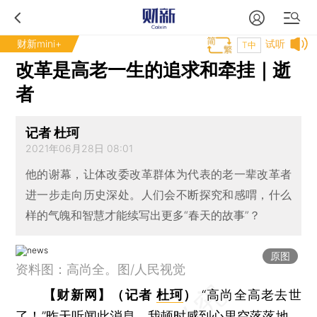
财新mini+
试听
T中
改革是高老一生的追求和牵挂｜逝
者
记者 杜珂
2021年06月28日 08:01
他的谢幕，让体改委改革群体为代表的老一辈改革者
进一步走向历史深处。人们会不断探究和感喟，什么
样的气魄和智慧才能续写出更多“春天的故事”？
原图
资料图：高尚全。图/人民视觉
【财新网】（记者
杜珂
）
“高尚全高老去世
了！”昨天听闻此消息，我顿时感到心里空落落地。