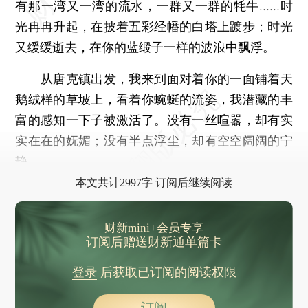
有那一湾又一湾的流水，一群又一群的牦牛……时
光冉冉升起，在披着五彩经幡的白塔上踱步；时光
又缓缓逝去，在你的蓝缎子一样的波浪中飘浮。
从唐克镇出发，我来到面对着你的一面铺着天
鹅绒样的草坡上，看着你蜿蜒的流姿，我潜藏的丰
富的感知一下子被激活了。没有一丝喧嚣，却有实
实在在的妩媚；没有半点浮尘，却有空空阔阔的宁
静。
本文共计2997字 订阅后继续阅读
财新mini+会员专享
订阅后赠送财新通单篇卡
登录
后获取已订阅的阅读权限
订阅