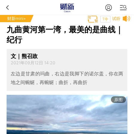
财新mini+
试听
T中
九曲黄河第一湾，最美的是曲线｜
纪行
文｜熊召政
2021年09月12日 14:20
左边是甘肃的玛曲，右边是我脚下的诺尔盖，你在两
地之间蜿蜒，再蜿蜒；曲折，再曲折
原图