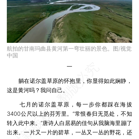
航拍的甘南玛曲县黄河第一弯壮丽的景色。图/视觉
中国
一
躺在诺尔盖草原的怀抱里，你显得如此娴静，
这是黄河吗？我问自己。
七月的诺尔盖草原，每一步你都踩在海拔
3400公尺以上的芬芳里。“常恨春归无觅处，不知
转入此中来。”唐诗人白居易的佳句从我脑海里蹦了
出来。一片又一片的碧草，一丛又一丛的野花，还