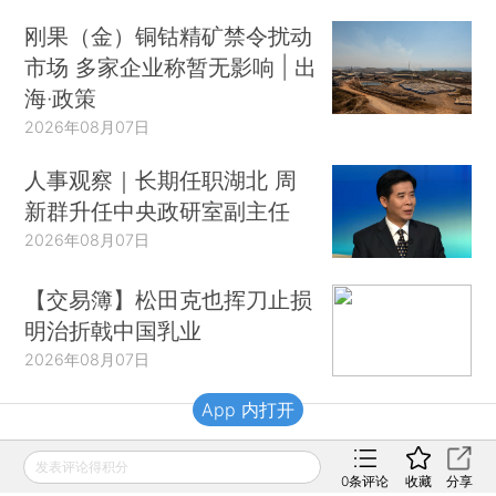
刚果（金）铜钴精矿禁令扰动
市场 多家企业称暂无影响 | 出
海·政策
2026年08月07日
人事观察｜长期任职湖北 周
新群升任中央政研室副主任
2026年08月07日
【交易簿】松田克也挥刀止损
明治折戟中国乳业
2026年08月07日
App 内打开
财新移动
发表评论得积分
0
条评论
收藏
分享