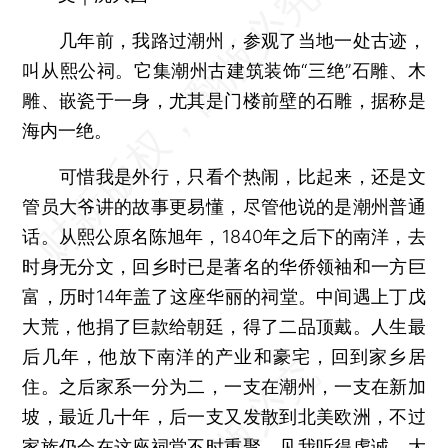
几年前，我路过潮州，参观了当地一处古迹，
叫从熙公祠。它集潮州古建筑装饰“三绝”石雕、木
雕、嵌瓷于一身，尤其是门楼前壁的石雕，据称是
海内一绝。
可惜我是外行，只看个热闹，比起来，还是文
管员大爷讲的故事更易懂，尽管他说的是潮州普通
话。从熙公原名陈旭年，1840年之后下的南洋，去
时身无分文，回乡时已是著名的华侨领袖和一方巨
富，历时14年盖了这座华丽的祠堂。中间遇上丁戊
大荒，他捐了巨款给朝廷，得了二品顶戴。人生最
后几年，他放下南洋的产业和豪宅，回到家乡居
住。之后家系一分为二，一支在潮州，一支在新加
坡，最近几十年，后一支又发散到北美欧洲，不过
家族仍会在这座祠堂不时重聚。见我听得虔诚，大