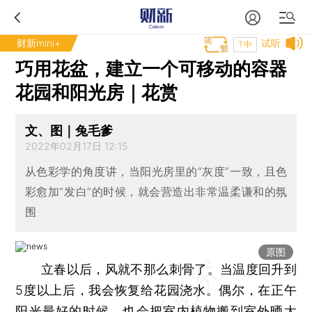
财新mini+
试听
T中
巧用花盆，建立一个可移动的容器
花园和阳光房｜花赏
文、图｜兔毛爹
2022年02月17日 12:15
从色彩学的角度讲，当阳光房里的“灰度”一致，且色
彩愈加“发白”的时候，就会营造出非常温柔谦和的氛
围
原图
立春以后，风就不那么刺骨了。当温度回升到
5度以上后，我会恢复给花园浇水。偶尔，在正午
阳光最好的时候，也会把室内植物搬到室外晒太