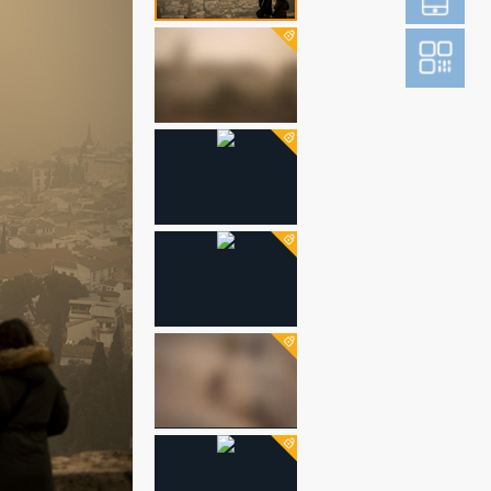
登
成为财新m
图片