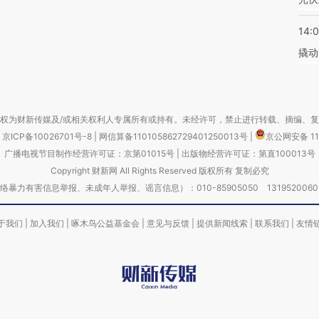
14:
撬动
权为财新传媒及/或相关权利人专属所有或持有。未经许可，禁止进行转载、摘编、
京ICP备10026701号-8
|
网信算备110105862729401250013号
|
京公网安备 11
广播电视节目制作经营许可证：京第01015号
|
出版物经营许可证：第直100013号
Copyright 财新网 All Rights Reserved 版权所有 复制必究
害信息举报、未成年人举报、谣言信息）：010-85905050 13195200605 举报邮
于我们
|
加入我们
|
啄木鸟公益基金会
|
意见与反馈
|
提供新闻线索
|
联系我们
|
友情