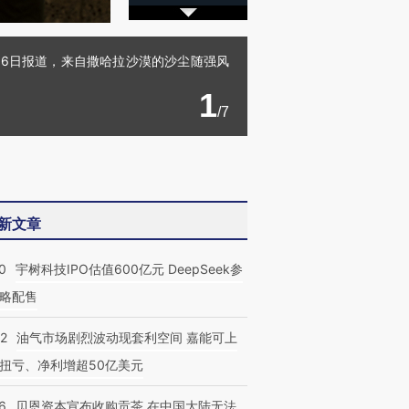
16日报道，来自撒哈拉沙漠的沙尘随强风
1
/7
新文章
0
宇树科技IPO估值600亿元 DeepSeek参
略配售
22
油气市场剧烈波动现套利空间 嘉能可上
扭亏、净利增超50亿美元
6
贝恩资本宣布收购贡茶 在中国大陆无法