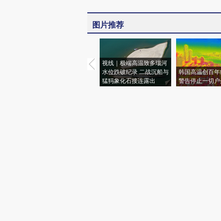
图片推荐
视线｜极端高温致多瑙河
水位跌破纪录 二战沉船与
韩国高温创百年
猛犸象化石接连露出
警告停止一切户