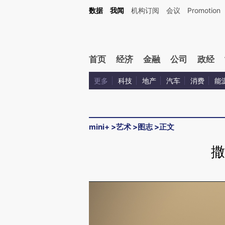
数据
我闻
机构订阅
会议
Promotion
首页
经济
金融
公司
政经
更多
科技
地产
汽车
消费
能
mini+
>
艺术
>
图志
>
正文
撒