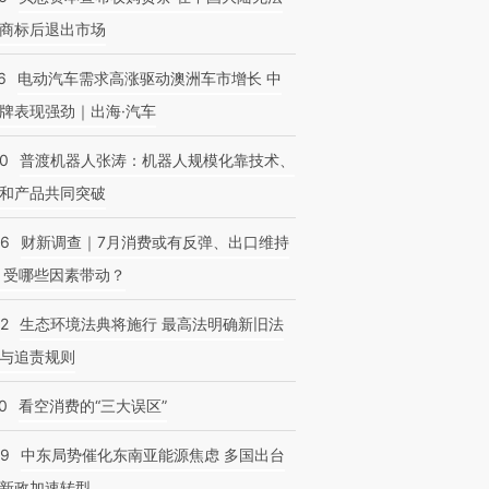
商标后退出市场
6
电动汽车需求高涨驱动澳洲车市增长 中
牌表现强劲｜出海·汽车
OX的吸金
马航飞行员跨国走私7万
视线｜被称为“蟑螂”的印
让中产们甘
00
普渡机器人张涛：机器人规模化靠技术、
粒摇头丸 尿检体内含3种
度Z世代 用街头抗争将教
秘鲁纳斯
”？
毒品
育部长拱下台
13人遇难
和产品共同突破
56
财新调查｜7月消费或有反弹、出口维持
 受哪些因素带动？
42
生态环境法典将施行 最高法明确新旧法
与追责规则
0
看空消费的“三大误区”
59
中东局势催化东南亚能源焦虑 多国出台
新政加速转型