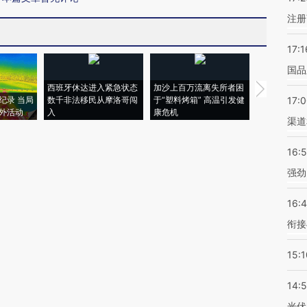
注册
17:1
国品
西班牙休达进入紧急状态
加沙上百万流离失所者困
视线｜HYR
纪录 当局
数千非法移民从摩洛哥闯
于“塑料烤箱” 高温引发健
术：是什么
17:
外活动
入
康危机
心“花钱找虐
渠道
16:
强劲
16:
衔接
15:1
14:
光伏