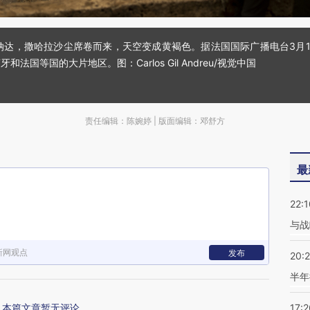
格拉纳达，撒哈拉沙尘席卷而来，天空变成黄褐色。据法国国际广播电台3月
国等国的大片地区。图：Carlos Gil Andreu/视觉中国
责任编辑：陈婉婷 | 版面编辑：邓舒方
最
22:1
与战
新网观点
发布
20:
半年
本篇文章暂无评论
17:2