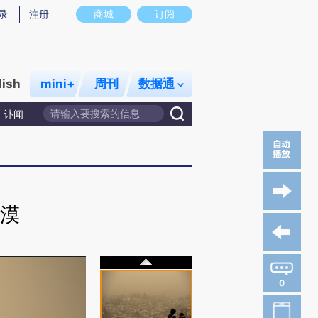
录
注册
商城
订阅
lish
mini+
周刊
数据通
讣闻
漠
0