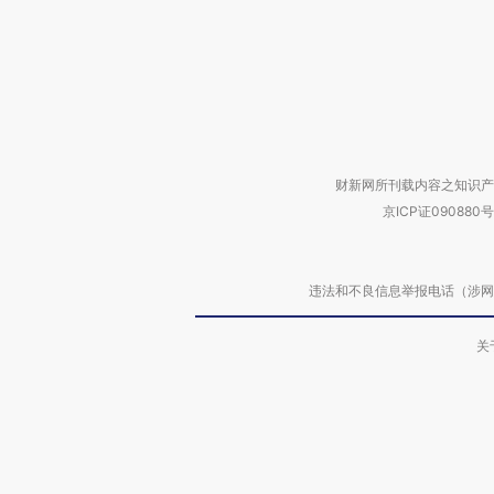
财新网所刊载内容之知识产
京ICP证090880号
违法和不良信息举报电话（涉网络暴力有
关