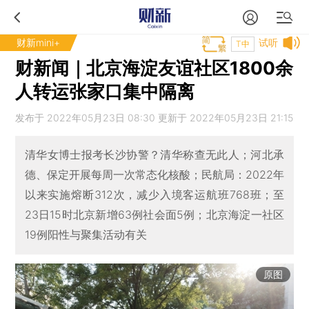
财新mini+
试听
T中
财新闻｜北京海淀友谊社区1800余
人转运张家口集中隔离
发布于 2022年05月23日 08:30 更新于 2022年05月23日 21:15
清华女博士报考长沙协警？清华称查无此人；河北承
德、保定开展每周一次常态化核酸；民航局：2022年
以来实施熔断312次，减少入境客运航班768班；至
23日15时北京新增63例社会面5例；北京海淀一社区
19例阳性与聚集活动有关
原图