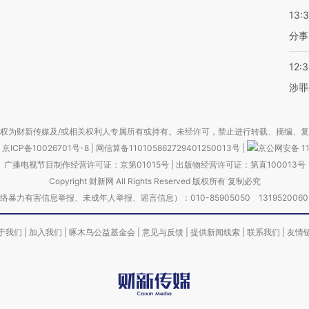
13:
分事
12:
涉罪
权为财新传媒及/或相关权利人专属所有或持有。未经许可，禁止进行转载、摘编、
京ICP备10026701号-8
|
网信算备110105862729401250013号
|
京公网安备 11
广播电视节目制作经营许可证：京第01015号
|
出版物经营许可证：第直100013号
Copyright 财新网 All Rights Reserved 版权所有 复制必究
害信息举报、未成年人举报、谣言信息）：010-85905050 13195200605 举报邮
于我们
|
加入我们
|
啄木鸟公益基金会
|
意见与反馈
|
提供新闻线索
|
联系我们
|
友情