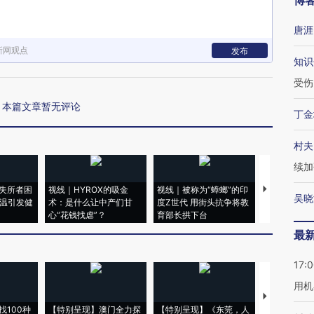
博
唐涯
新网观点
发布
知识
受伤
本篇文章暂无评论
丁金
村夫
续加
失所者困
视线｜HYROX的吸金
视线｜被称为“蟑螂”的印
视线｜“入侵
吴晓
高温引发健
术：是什么让中产们甘
度Z世代 用街头抗争将教
机”？难民潮
心“花钱找虐”？
育部长拱下台
飞地休达
最
17:
用机
【推广】走
找100种
【特别呈现】澳门全力探
【特别呈现】《东莞，人
会，让数智科