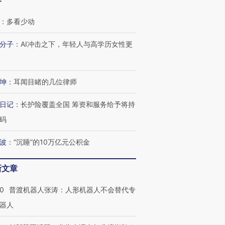
客
：
多看少动
分子
：
AI冲击之下，年轻人与高学历女性更
坤
：
耳闻目睹的几位律师
日记
：
长护险覆盖全国 筹资和服务给予将持
码
”还是“人道危
湖北宜昌局部短时降雨
哈尔滨遭遇短时极端强降
波
：
“沉睡”的10万亿元公积金
撕裂西班牙
128毫米 紧急转移近
雨 3小时累计雨量超80毫
秘鲁纳斯
4000人
米
13人遇难
新文章
00
普渡机器人张涛：人形机器人不会替代专
器人
进第四届链博
【商旅对话】华住集团
技“链”接产
【特别呈现】寻找100种
CFO：不靠规模取胜，华
【特别呈