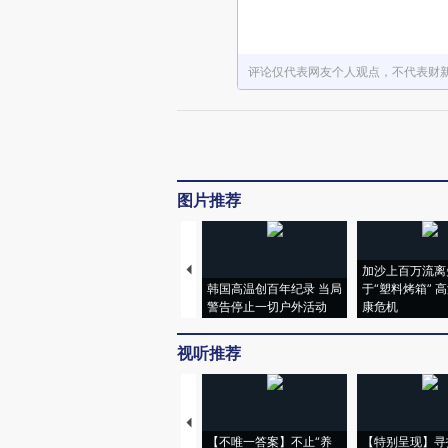
评论仅代表网友个人观点，不代表财
图片推荐
加沙上百万流离
韩国高温创百年纪录 当局
于“塑料烤箱” 
警告停止一切户外活动
康危机
视听推荐
【不唯一答案】不止“养
【特别呈现】寻