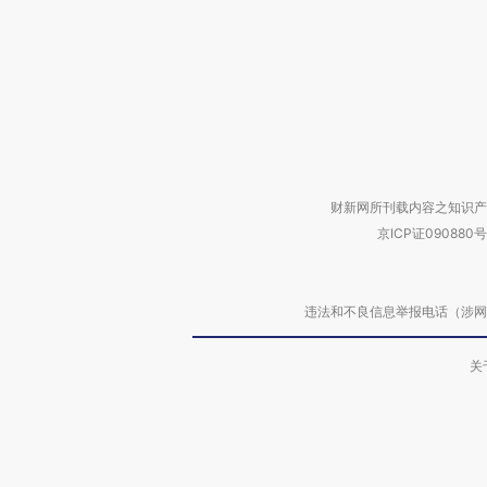
财新网所刊载内容之知识产
京ICP证090880号
违法和不良信息举报电话（涉网络暴力有
关