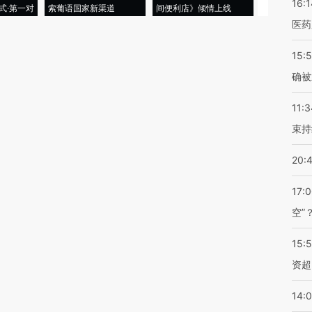
16:1
式·第一对
索葡语国家新渠道
间便利店》倾情上线
业
医药
15:5
确被
11:3
束持
20:
17:
空”
15:
资超
14: