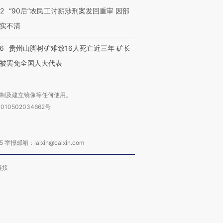
32
“90后”农民工讨薪涉刑案发回重审 因部
实不清
36
贵州山脚树矿难致16人死亡近三年 矿长
被罢免全国人大代表
复制及建立镜像等任何使用。
010502034662号
箱：laixin@caixin.com
链接