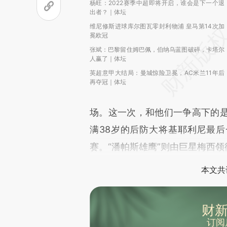
杨旺：2022赛季中超即将开启，谁会是下一个退
出者？｜体坛
维尼修斯进球库尔图瓦零封利物浦 皇马第14次加
冕欧冠
张斌：巴黎留住姆巴佩，伯纳乌蓝图破碎，卡塔尔
人赢了｜体坛
英超意甲大结局：曼城惊险卫冕，AC米兰11年后
再夺冠｜体坛
场。这一次，和他们一争高下的
满38岁的后防大将基耶利尼最后
赛。“潘帕斯雄鹰”则由巨星梅西领
本文共
财新
订阅