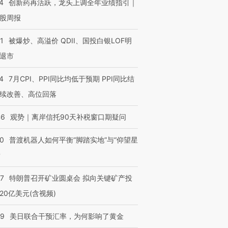
4
创新药再活跃，龙头上调全年业绩指引｜
有意思的生活方式·第三对
住三大增长引擎是什么？
有意思的
股周报
1
被爆炒、高溢价 QDII、国投白银LOF明
退市
4
7月CPI、PPI同比均低于预期 PPI同比结
续改善、高位回落
46
观势｜离岸信托90天补税窗口期疑问
00
普渡机器人如何平衡“脚踏实地”与“仰望星
？
57
特朗普召开矿业圆桌会 拟向关键矿产投
20亿美元(含视频)
09
美日联合干预汇率，为何影响了黄金