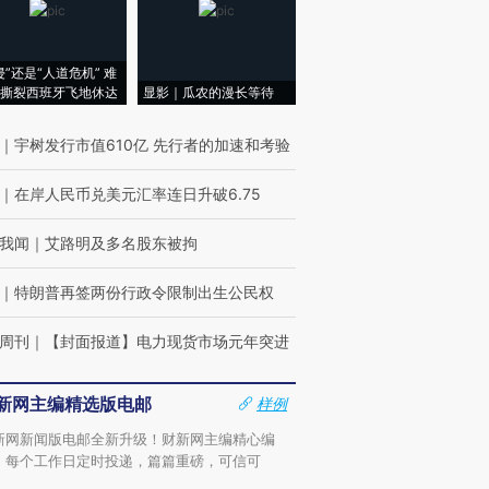
侵”还是“人道危机” 难
撕裂西班牙飞地休达
显影｜瓜农的漫长等待
｜
宇树发行市值610亿 先行者的加速和考验
｜
在岸人民币兑美元汇率连日升破6.75
我闻
｜
艾路明及多名股东被拘
｜
特朗普再签两份行政令限制出生公民权
周刊
｜
【封面报道】电力现货市场元年突进
新网主编精选版电邮
样例
新网新闻版电邮全新升级！财新网主编精心编
，每个工作日定时投递，篇篇重磅，可信可
。