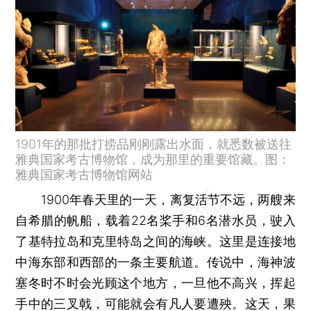
1901年的那批打捞品刚刚露出水面，就悉数被送往
雅典国家考古博物馆，成为那里的重要馆藏。图：
雅典国家考古博物馆网站
1900年春天里的一天，离复活节不远，两艘来
自希腊的帆船，载着22名桨手和6名潜水员，驶入
了基特拉岛和克里特岛之间的海峡。这里是连接地
中海东部和西部的一条主要航道。传说中，海神波
塞冬时不时会光顾这个地方，一旦他不高兴，挥起
手中的三叉戟，可能就会有凡人要遭殃。这天，果