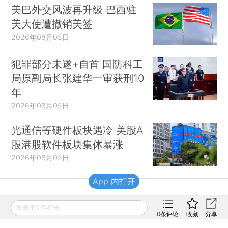
美巴外交风波再升级 巴西驻
美大使遭撤销美签
2026年08月05日
犯罪部分未遂+自首 国防科工
局原副局长张建华一审获刑10
年
2026年08月05日
光通信等硬件板块遇冷 美股A
股港股软件板块集体暴涨
2026年08月05日
App 内打开
财新移动
发表评论得积分
0
条评论
收藏
分享