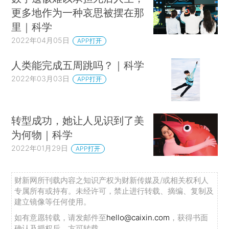
更多地作为一种哀思被摆在那
里｜科学
2022年04月05日
APP打开
人类能完成五周跳吗？｜科学
2022年03月03日
APP打开
转型成功，她让人见识到了美
为何物｜科学
2022年01月29日
APP打开
财新网所刊载内容之知识产权为财新传媒及/或相关权利人
专属所有或持有。未经许可，禁止进行转载、摘编、复制及
建立镜像等任何使用。
如有意愿转载，请发邮件至
hello@caixin.com
，获得书面
确认及授权后，方可转载。