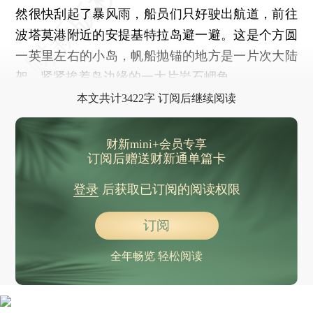
然很快刮起了暴风雨，船员们只好驶出航道，前往
波塔莫港附近的安提基特拉岛避一避。这是个方圆
一英里左右的小岛，帆船抛锚的地方是一片次大陆
架，紧紧挨着岛边缘的一大片岩石岬角。
本文共计3422字 订阅后继续阅读
财新mini+会员专享
订阅后赠送财新通单篇卡
登录
后获取已订阅的阅读权限
订阅
全年畅览 轻松阅读