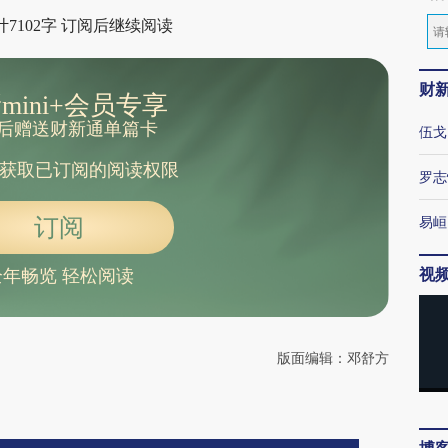
7102字 订阅后继续阅读
财
mini+会员专享
后赠送财新通单篇卡
伍戈
获取已订阅的阅读权限
罗志
易峘
订阅
视
全年畅览 轻松阅读
版面编辑：邓舒方