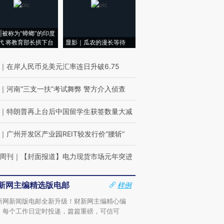
|被称为“蟑螂”的印度
代 将教育部长拱下台
显影｜瓜农的漫长等待
｜
在岸人民币兑美元汇率连日升破6.75
｜
河南“三支一扶”考试舞弊 警方介入侦查
｜
特朗普再上台后中国留学生获签数量大减
｜
广州开发区产业园REIT较发行价“腰斩”
周刊
｜
【封面报道】电力现货市场元年突进
新网主编精选版电邮
样例
新网新闻版电邮全新升级！财新网主编精心编
，每个工作日定时投递，篇篇重磅，可信可
。