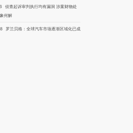
6
侦查起诉审判执行均有漏洞 涉案财物处
象何解
58
罗兰贝格：全球汽车市场逐渐区域化已成
跨国走私7万
视线｜HYROX的吸金
视线｜被
检体内含3种
术：是什么让中产们甘
泽连斯基密集出访美英 索
度Z世代
心“花钱找虐”？
要防空导弹“救急”
育部长拱
进第四届链博
【商旅对话】华住集团
技“链”接产
【特别呈现】寻找100种
CFO：不靠规模取胜，华
【特别呈
有意思的生活方式·第三对
住三大增长引擎是什么？
有意思的