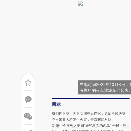
当地时间2022年10月8
有燃料的火车油罐车厢起火。图
目录
成都世乒赛：国乒女团夺五连冠，男团晋级决赛
克里米亚大桥发生火灾，普京布局对应
31家中企被列入美国“未经核实的名单” 全球半导体业恐雪上加霜