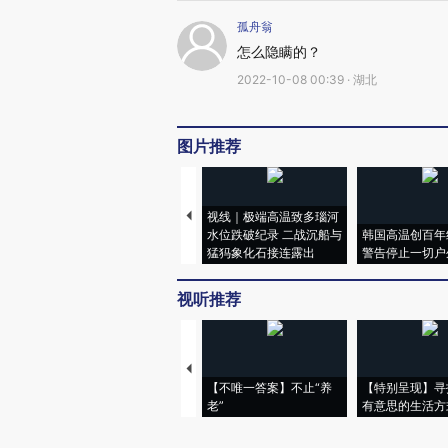
孤舟翁
怎么隐瞒的？
2022-10-08 00:39 · 湖北
图片推荐
视线｜极端高温致多瑙河
水位跌破纪录 二战沉船与
韩国高温创百年
猛犸象化石接连露出
警告停止一切户
视听推荐
【不唯一答案】不止“养
【特别呈现】寻
老”
有意思的生活方