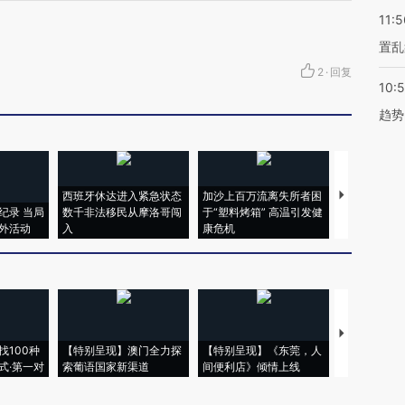
11:5
置乱
2
·
回复
10:
趋势
西班牙休达进入紧急状态
加沙上百万流离失所者困
马航飞行员
纪录 当局
数千非法移民从摩洛哥闯
于“塑料烤箱” 高温引发健
粒摇头丸 尿
外活动
入
康危机
毒品
【推广】走
找100种
【特别呈现】澳门全力探
【特别呈现】《东莞，人
会，让数智科
式·第一对
索葡语国家新渠道
间便利店》倾情上线
业