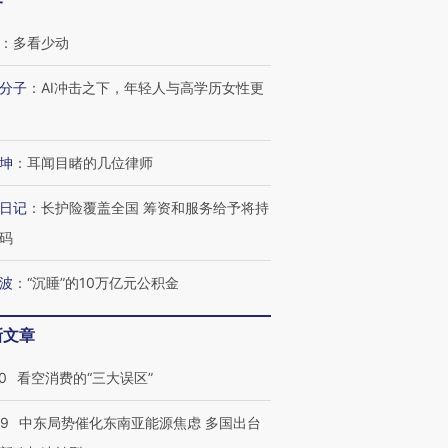
客
：
多看少动
分子
：
AI冲击之下，年轻人与高学历女性更
坤
：
耳闻目睹的几位律师
日记
：
长护险覆盖全国 筹资和服务给予将持
码
波
：
“沉睡”的10万亿元公积金
新文章
0
看空消费的“三大误区”
59
中东局势催化东南亚能源焦虑 多国出台