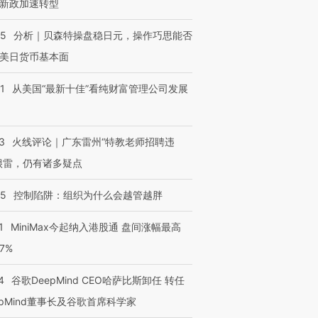
新政加速转型
05
分析｜贝森特操盘稳日元，操作巧思能否
美日货币基本面
1
从美国“最新十佳”看纯财富管理公司发展
3
火线评论｜广东雷州“特教老师招聘违
很雷，仍有诸多疑点
05
控制陷阱：组织为什么会越管越胖
1
MiniMax今起纳入港股通 盘间涨幅最高
77%
4
谷歌DeepMind CEO哈萨比斯卸任 转任
epMind董事长及谷歌首席科学家