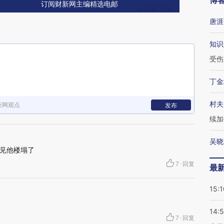
博
订阅财新网主编精选电邮
唐涯
知识
受伤
丁金
村夫
新网观点
发布
续加
吴晓
见他楼塌了
7
·
回复
最
15:1
14:
7
·
回复