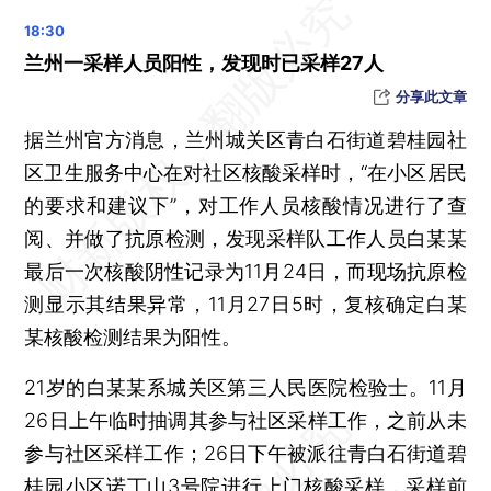
核酸志愿者被居民发现是混阳？回应：“不属实，是保安！”
甘肃瓜州通报“一名患儿因耽误治疗时机病逝”事件
兰州一采样人员阳性，发现时已采样27人
国务院联防联控机制：坚决整治层层加码，对“20条”实施中出现的问题整改落实
分享此文章
乌鲁木齐11月28日起逐步有序恢复公共交通
据兰州官方消息，兰州城关区青白石街道碧桂园社
11月26日全国8省确诊病例上百 8省无症状感染者破千
区卫生服务中心在对社区核酸采样时，“在小区居民
寒潮又来，黄色预警！局地降温或超20℃
的要求和建议下”，对工作人员核酸情况进行了查
重庆11月26日新增新冠194+8667例 上海、海南、山东援渝医疗队抵渝
阅、并做了抗原检测，发现采样队工作人员白某某
广东佛山顺德核酸聚集致踩踏？官方通报：六七人被挤倒，无伤亡
最后一次核酸阴性记录为11月24日，而现场抗原检
广州11月26日新增146+7266例 调查“核酸检测结果疑似不准”情况
测显示其结果异常，11月27日5时，复核确定白某
11月26日上海新增11+119例新冠
某核酸检测结果为阳性。
北京昨日新增感染已过4000，通州方舱医院建设中
21岁的白某某系城关区第三人民医院检验士。11月
26日上午临时抽调其参与社区采样工作，之前从未
参与社区采样工作；26日下午被派往青白石街道碧
桂园小区诺丁山3号院进行上门核酸采样，采样前