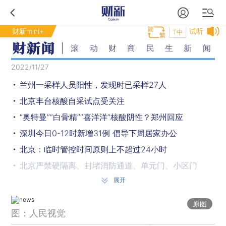
财新mini+
试听
T中
滚动财商民生新闻
2022/11/27
兰州一采样人员阳性，发现时已采样27人
北京丰台核酸自采试点受关注
“奥特曼”“白骨精”“喜洋洋”核酸阴性？郑州回应
深圳今日0-12时新增31例 倡导下周居家办公
北京：临时管控时间原则上不超过24小时
北京严禁硬隔离、封堵消防通道、单元门、小区门
展开
北京今日0-15时新增1781例新冠 较昨日大幅下降
上海社会面新增4例，超市买菜须48小时核酸
原图
图：人民视觉
前十月规上工业企业利润总额同比降幅扩大至3%