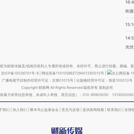
16:
衔接
15:1
14:
光伏
权为财新传媒及/或相关权利人专属所有或持有。未经许可，禁止进行转载、摘编、
京ICP备10026701号-8
|
网信算备110105862729401250013号
|
京公网安备 11
广播电视节目制作经营许可证：京第01015号
|
出版物经营许可证：第直100013号
Copyright 财新网 All Rights Reserved 版权所有 复制必究
害信息举报、未成年人举报、谣言信息）：010-85905050 13195200605 举报邮
于我们
|
加入我们
|
啄木鸟公益基金会
|
意见与反馈
|
提供新闻线索
|
联系我们
|
友情