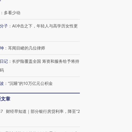
客
：
多看少动
分子
：
AI冲击之下，年轻人与高学历女性更
坤
：
耳闻目睹的几位律师
日记
：
长护险覆盖全国 筹资和服务给予将持
码
波
：
“沉睡”的10万亿元公积金
新文章
OX的吸金
马航飞行员跨国走私7万
视线｜被称为“蟑螂”的印
让中产们甘
粒摇头丸 尿检体内含3种
度Z世代 用街头抗争将教
秘鲁纳斯
”？
毒品
育部长拱下台
13人遇难
37
财经早知道｜部分银行房贷利率，降至“2