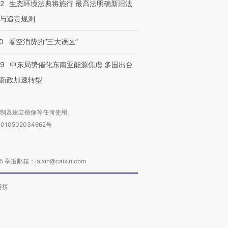
42
生态环境法典将施行 最高法明确新旧法
与追责规则
0
看空消费的“三大误区”
59
中东局势催化东南亚能源焦虑 多国出台
新政加速转型
复制及建立镜像等任何使用。
010502034662号
箱：laixin@caixin.com
链接