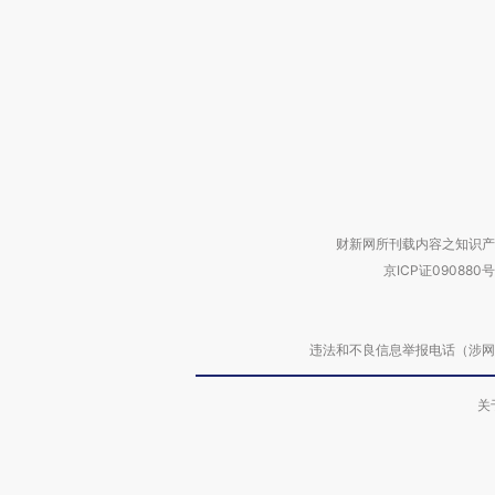
财新网所刊载内容之知识产
京ICP证090880号
违法和不良信息举报电话（涉网络暴力有
关