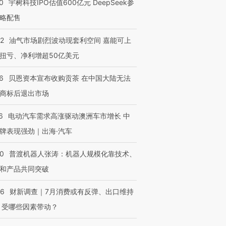
0
宇树科技IPO估值600亿元 DeepSeek参
略配售
进第四届链博
【商旅对话】华住集团
技“链”接产
【特别呈现】寻找100种
CFO：不靠规模取胜，华
【特别呈
22
油气市场剧烈波动现套利空间 嘉能可上
有意思的生活方式·第三对
住三大增长引擎是什么？
有意思的
扭亏、净利增超50亿美元
6
贝恩资本宣布收购贡茶 在中国大陆无法
商标后退出市场
6
电动汽车需求高涨驱动澳洲车市增长 中
牌表现强劲｜出海·汽车
00
普渡机器人张涛：机器人规模化靠技术、
和产品共同突破
56
财新调查｜7月消费或有反弹、出口维持
 受哪些因素带动？