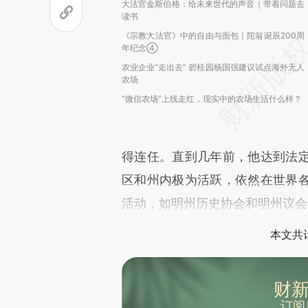
大法官金斯伯格：给未来世代的声音｜带着问题去
读书
《宗教大法官》中的自由与面包｜陀翁诞辰200周
年纪念④
农业企业“走出去” 碧桂园杨国强建议试点海外无人
农场
“微信农场”上线走红，现实中的农场生活什么样？
得连任。直到几年前，他达到法
区和州内极为活跃，依然在世界
活动，如明州历史协会和明州议会
本文共计
财新
订阅