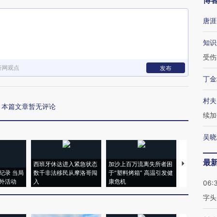
博
唐涯
知识
受伤
新网观点
发布
丁金
村夫
本篇文章暂无评论
续加
吴晓
最
西班牙休达进入紧急状态
加沙上百万流离失所者困
视线｜HYR
纪录 当局
数千非法移民从摩洛哥闯
于“塑料烤箱” 高温引发健
术：是什么
外活动
入
康危机
心“花钱找虐
06:
字头