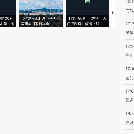
22:1
与战
【推广】走
找100种
【特别呈现】澳门全力探
【特别呈现】《东莞，人
会，让数智科
20:
式·第一对
索葡语国家新渠道
间便利店》倾情上线
业
半年
17:2
注册
17:1
国品
17:
渠道
16:
强劲