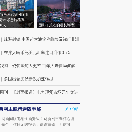
宜昌局部短时降雨
8毫米 紧急转移近
00人
显影｜瓜农的漫长等待
｜
规避封锁 中国超大油轮停靠埃及绕行非洲
｜
在岸人民币兑美元汇率连日升破6.75
我闻
｜
资管掌舵人更替 百年人寿僵局何解
｜
多国出台光伏新政加速转型
周刊
｜
【封面报道】电力现货市场元年突进
新网主编精选版电邮
样例
新网新闻版电邮全新升级！财新网主编精心编
，每个工作日定时投递，篇篇重磅，可信可
。