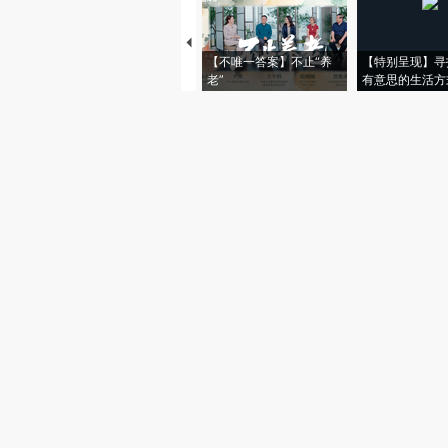
【不唯一答案】不止“养
【特别呈现】寻
老”
有意思的生活方