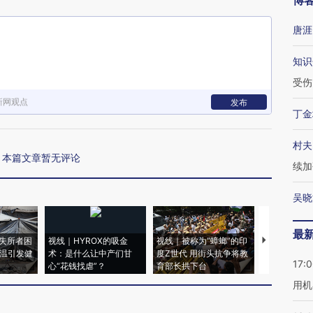
博
唐涯
知识
受伤
新网观点
发布
丁金
村夫
本篇文章暂无评论
续加
吴晓
最
失所者困
视线｜HYROX的吸金
视线｜被称为“蟑螂”的印
视线｜“入侵
高温引发健
术：是什么让中产们甘
度Z世代 用街头抗争将教
机”？难民潮
17:
心“花钱找虐”？
育部长拱下台
飞地休达
用机