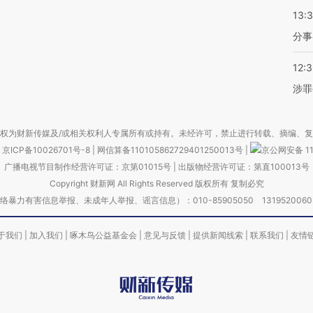
13:
分事
12:
涉罪
权为财新传媒及/或相关权利人专属所有或持有。未经许可，禁止进行转载、摘编、
京ICP备10026701号-8
|
网信算备110105862729401250013号
|
京公网安备 11
广播电视节目制作经营许可证：京第01015号
|
出版物经营许可证：第直100013号
Copyright 财新网 All Rights Reserved 版权所有 复制必究
害信息举报、未成年人举报、谣言信息）：010-85905050 13195200605 举报邮
于我们
|
加入我们
|
啄木鸟公益基金会
|
意见与反馈
|
提供新闻线索
|
联系我们
|
友情