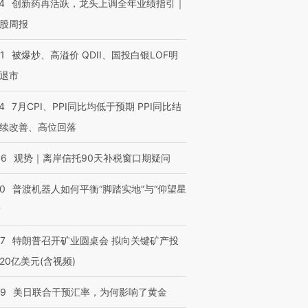
4
创新药再活跃，龙头上调全年业绩指引｜
股周报
进第四届链博
【商旅对话】华住集团
技“链”接产
【特别呈现】寻找100种
CFO：不靠规模取胜，华
【特别呈
1
被爆炒、高溢价 QDII、国投白银LOF明
有意思的生活方式·第三对
住三大增长引擎是什么？
有意思的
退市
4
7月CPI、PPI同比均低于预期 PPI同比结
续改善、高位回落
46
观势｜离岸信托90天补税窗口期疑问
00
普渡机器人如何平衡“脚踏实地”与“仰望星
？
57
特朗普召开矿业圆桌会 拟向关键矿产投
20亿美元(含视频)
09
美日联合干预汇率，为何影响了黄金