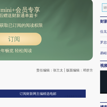
mini+会员专享
后赠送财新通单篇卡
财
获取已订阅的阅读权限
伍戈
订阅
罗志
全年畅览 轻松阅读
易峘
视
责任编辑：张兰太 | 版面编辑：邓舒方
订阅财新网主编精选电邮