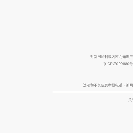
财新网所刊载内容之知识产
京ICP证090880号
违法和不良信息举报电话（涉网络暴力有
关