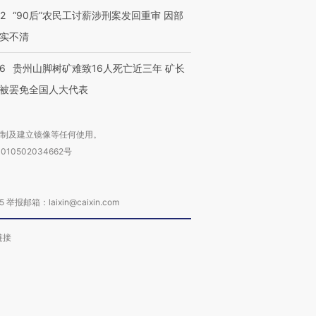
32
“90后”农民工讨薪涉刑案发回重审 因部
实不清
36
贵州山脚树矿难致16人死亡近三年 矿长
被罢免全国人大代表
复制及建立镜像等任何使用。
010502034662号
箱：laixin@caixin.com
链接