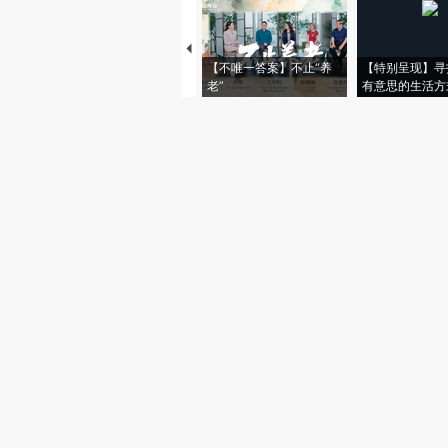
【不唯一答案】不止“养
【特别呈现】寻
老”
有意思的生活方