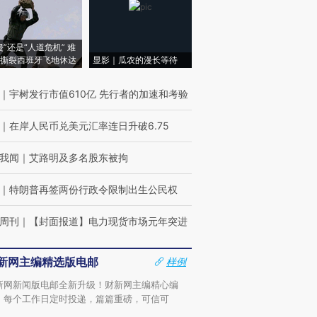
侵”还是“人道危机” 难
撕裂西班牙飞地休达
显影｜瓜农的漫长等待
｜
宇树发行市值610亿 先行者的加速和考验
｜
在岸人民币兑美元汇率连日升破6.75
我闻
｜
艾路明及多名股东被拘
｜
特朗普再签两份行政令限制出生公民权
周刊
｜
【封面报道】电力现货市场元年突进
新网主编精选版电邮
样例
新网新闻版电邮全新升级！财新网主编精心编
，每个工作日定时投递，篇篇重磅，可信可
。