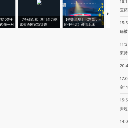
16:1
医药
【推广】走
找100种
【特别呈现】澳门全力探
【特别呈现】《东莞，人
会，让数智科
15:5
式·第一对
索葡语国家新渠道
间便利店》倾情上线
业
确被
11:3
束持
20:
17:
空”
15:
资超
14: