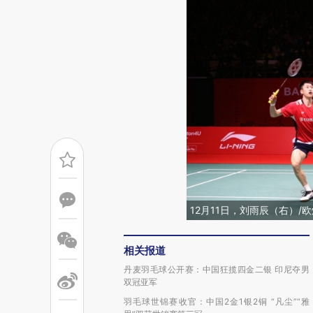
12月11日，刘雨辰（右）/
相关报道
丹麦羽毛球公开赛：中国狂揽四金二银 印尼夺男
双冠亚军
羽毛球世锦赛收官：中国2金1银2铜 “凡尘”“雅