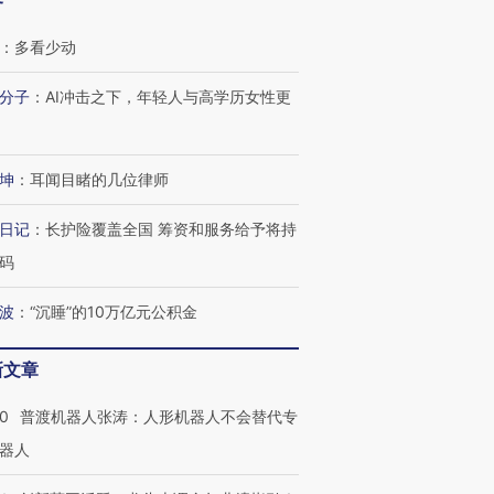
客
：
多看少动
分子
：
AI冲击之下，年轻人与高学历女性更
坤
：
耳闻目睹的几位律师
日记
：
长护险覆盖全国 筹资和服务给予将持
码
波
：
“沉睡”的10万亿元公积金
新文章
”还是“人道危
湖北宜昌局部短时降雨
哈尔滨遭遇短时极端强降
撕裂西班牙
128毫米 紧急转移近
雨 3小时累计雨量超80毫
秘鲁纳斯
00
普渡机器人张涛：人形机器人不会替代专
4000人
米
13人遇难
器人