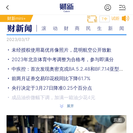
财新mini+
试听
T中
滚动财商民生新闻
2023/03/17
未经授权使用葛优肖像照片，昆明航空公开致歉
2023年北京体育中考调整为合格考，参与即满分
中疾控：首次发现奥密克戎BA.5.2.48和BF.7.14亚型共同感染病
前两月证券交易印花税同比下降61.7%
央行决定于3月27日降准0.25个百分点
成品油价微幅下调，加满一箱油少花4元
展开
餐饮收入增速终转正，前两月累计同比增长9.2%
前两月煤炭产量增速抬头，进口同比增长71%
原图
北京市医保局：开展眼科及骨科两类医用耗材集中带量采购