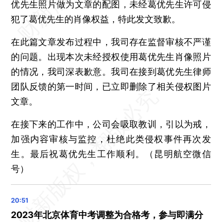
优先生照片做为文章的配图，未经葛优先生许可侵
医号美容针为何频生乱象？多肽原料使用痛点亟待解决
犯了葛优先生的肖像权益，特此发文致歉。
欧盟推出电力市场改革方案 加速转型
特朗普任内的国安顾问扬言战时台积电工厂“不会完好” 以免被大陆接管
在此篇文章发布过程中，我司存在监督审核不严谨
的问题。出现本次未经授权使用葛优先生肖像照片
的情况，我司深表歉意。我司在接到葛优先生律师
团队反馈的第一时间，已立即删除了相关侵权图片
文章。
在接下来的工作中，公司会吸取教训，引以为戒，
加强内容审核与监控，杜绝此类侵权事件再次发
生。最后祝葛优先生工作顺利。（昆明航空微信
号）
2023年北京体育中考调整为合格考，参与即满分