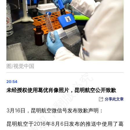
因凡蒂诺连任国际足联主席，任期至2027年
一项调查称2022年国人每晚平均睡眠7.40小时
海关：查获一旅客违规携带孕妇血液样本101管出境
加拿大3月17日起取消对自中国入境旅客的新冠病毒检测要求
多地发放消费券提振消费活力
河南多地发布暴雪红色预警 降雪成因公布
七部门联合部署2023年全国农资打假专项治理行动
图/视觉中国
商务部回应澳煤进口：煤炭自动进口许可证可正常申请
北京老字号，已有223家！这5家年销售额超100亿
晨读荐闻（国内、国际、市场消息32条）
未经授权使用葛优肖像照片，昆明航空公开致歉
中共中央、国务院印发《党和国家机构改革方案》
分享此文章
中央层面成立金融委和金融工委，加强党对金融的集中统一领导
3月16日，昆明航空微信号发布致歉声明：
外逃商人郭文贵美国被捕 涉嫌证券欺诈等11项指控
1—2月经济回暖 由哪些因素推动？
昆明航空于2016年8月6日发布的推送中使用了葛