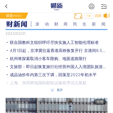
财新mini+
试听
T中
滚动财商民生新闻
2023/03/31
联合国教科文组织呼吁尽快实施人工智能伦理标准
4月1日起，京津冀往返香港高铁恢复开行 京港间8.5小时通达
杭州将探索取消小客车限购、地面道路限行
文旅部：即日起恢复旅行社经营外国人入境团队旅游业务
成品油价年内第三次下调，回落至2022年初水平
上海、深圳两地国际邮轮运输有序试点复航
展开
交通运输部正在调研公交行业难题，争取尽快出台政策措施
福建泉州至金门“小三通”客运航线4月1日起增加航次
原图
雄安新区将迎来北京多所三甲医院入驻