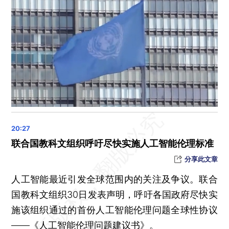
两部门：将全面推进房产“带押过户”
重庆一对母女遭杀害，嫌犯跳楼？警方通报
4月1日起，京津冀三地全面取消异地就医备案
日元乘上全球银行业危机的“东风”
3月统计局制造业PMI回落至51.9，非制造业PMI上升至58.2
国际奥委会：中国选手切阳什姐递补伦敦奥运20公里竞走金牌
国台办：4月起凭24小时抗原阴性结果搭乘两岸航班
宁夏灵武通报万亩林场主“跪地求水”事件最新进展
晨读荐闻（国内、国际、市场消息31条）
联合国教科文组织呼吁尽快实施人工智能伦理标准
新冠费用特殊保障取消 多款国产口服药仍纳入医保
分享此文章
李强博鳌演讲：中国的确定性有利于维护世界和平与发展
人工智能最近引发全球范围内的关注及争议。联合
张勇：未来阿里将更多地成为“资本”运营商
国教科文组织30日发表声明，呼吁各国政府尽快实
洪都拉斯称该国总统即将访华 外交部回应
施该组织通过的首份人工智能伦理问题全球性协议
——《人工智能伦理问题建议书》。