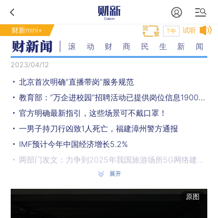
财新mini+
试听
T中
滚动财商民生新闻
2023/04/12
北京首次明确“直播带岗”服务规范
教育部：“万企进校园”招聘活动已提供岗位信息1900万余个
官方明确最新指引，这些场景可不戴口罩！
一男子持刀行凶致1人死亡，福建漳州警方通报
IMF预计今年中国经济增长5.2%
两部门发文：力争到2025年我国旅游场所5G网络建设基本完善
展开
广西老虎山山火原因初步查明，2人被刑拘
对15个成员国全面生效！菲律宾正式提交RCEP核准书
原图
上海修订中小学生欺凌防治手册：欺凌行为并非普通打闹