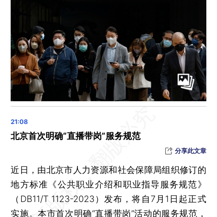
四部委部署2023年大学生志愿服务西部计划工作
淄博10多家景区“高铁票换门票”
7名被拐儿童已被三亚警方救出，急寻亲生父母
北京消协调查新能源汽车：消费者最担心充电配套设施不完善、续航里程不足
本轮沙尘已达最南界，江西湖南等地或现泥雨
自然资源部：去年中国沿海海平面较常年高94毫米
明年上海绿牌蓝牌要合并？官方回应
13日起，新一轮沙尘来袭，影响15省区市
沈阳三孩家庭每月发500元至孩子3岁
北京首次明确“直播带岗”服务规范
北京：沙尘蓝色预警，停止露天集会和室外体育活动
分享此文章
“宝宝类”货基收益率重返2%
近日，由北京市人力资源和社会保障局组织修订的
沙尘暴蓝色预警：今日8时起，京津冀等地有扬沙或浮尘
地方标准《公共职业介绍和职业指导服务规范》
世行行长：预计今年中国GDP增速超过5%
（DB11/T 1123-2023）发布，将自7月1日起正式
第二批国家级一流本科课程名单公布，804所高校5751门课程入选
实施。本市首次明确“直播带岗”活动的服务规范，