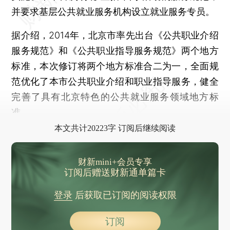
中蒙边境草原火灾被成功阻截，500余名消防员陆续撤离
并要求基层公共就业服务机构设立就业服务专员。
单日6.8万人次！港珠澳大桥珠海公路口岸出入境客流创三年来新高
据介绍，2014年，北京市率先出台《公共职业介绍
北京市医保局：去年涉医保基金处罚款1.42亿元
服务规范》和《公共职业指导服务规范》两个地方
北京新发布50项地方标准 其中一项针对电动自行车充电安全
标准，本次修订将两个地方标准合二为一，全面规
西安市网信办查处低俗网红账号
范优化了本市公共职业介绍和职业指导服务，健全
晨读荐闻（国内、国际、市场消息28条）
完善了具有北京特色的公共就业服务领域地方标
3月信贷超预期新增3.89万亿元 居民部门信贷修复初现
准。
部分农商行下调存款利率 银行仍面临负债成本管控难题
本文共计20223字 订阅后继续阅读
阿里所有产品将接入大模型 称所有企业都在同一起跑线上
财新mini+会员专享
订阅后赠送财新通单篇卡
登录
后获取已订阅的阅读权限
订阅