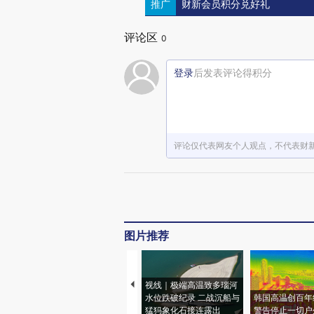
推广
财新会员积分兑好礼
评论区
0
登录
后发表评论得积分
评论仅代表网友个人观点，不代表财
图片推荐
视线｜极端高温致多瑙河
水位跌破纪录 二战沉船与
韩国高温创百年
猛犸象化石接连露出
警告停止一切户