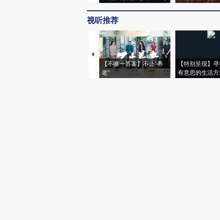
视听推荐
【不唯一答案】不止“养
【特别呈现】寻
老”
有意思的生活方