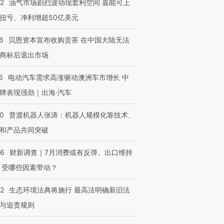
22
油气市场剧烈波动现套利空间 嘉能可上
扭亏、净利增超50亿美元
6
贝恩资本宣布收购贡茶 在中国大陆无法
商标后退出市场
进第四届链博
【商旅对话】华住集团
技“链”接产
【特别呈现】寻找100种
CFO：不靠规模取胜，华
【特别呈
有意思的生活方式·第三对
住三大增长引擎是什么？
有意思的
6
电动汽车需求高涨驱动澳洲车市增长 中
牌表现强劲｜出海·汽车
00
普渡机器人张涛：机器人规模化靠技术、
和产品共同突破
56
财新调查｜7月消费或有反弹、出口维持
 受哪些因素带动？
42
生态环境法典将施行 最高法明确新旧法
与追责规则