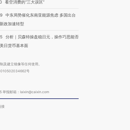
0
看空消费的“三大误区”
59
中东局势催化东南亚能源焦虑 多国出台
新政加速转型
05
分析｜贝森特操盘稳日元，操作巧思能否
美日货币基本面
复制及建立镜像等任何使用。
010502034662号
箱：laixin@caixin.com
链接