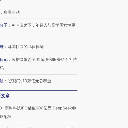
客
：
多看少动
分子
：
AI冲击之下，年轻人与高学历女性更
坤
：
耳闻目睹的几位律师
日记
：
长护险覆盖全国 筹资和服务给予将持
码
波
：
“沉睡”的10万亿元公积金
新文章
0
宇树科技IPO估值600亿元 DeepSeek参
OX的吸金
略配售
马航飞行员跨国走私7万
视线｜被称为“蟑螂”的印
让中产们甘
粒摇头丸 尿检体内含3种
度Z世代 用街头抗争将教
秘鲁纳斯
”？
毒品
育部长拱下台
13人遇难