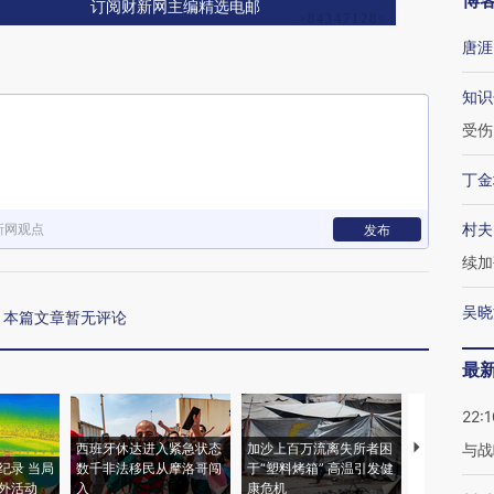
博
订阅财新网主编精选电邮
唐涯
知识
受伤
丁金
村夫
新网观点
发布
续加
吴晓
本篇文章暂无评论
最
22:1
西班牙休达进入紧急状态
加沙上百万流离失所者困
视线｜HYR
与战
纪录 当局
数千非法移民从摩洛哥闯
于“塑料烤箱” 高温引发健
术：是什么
外活动
入
康危机
心“花钱找虐