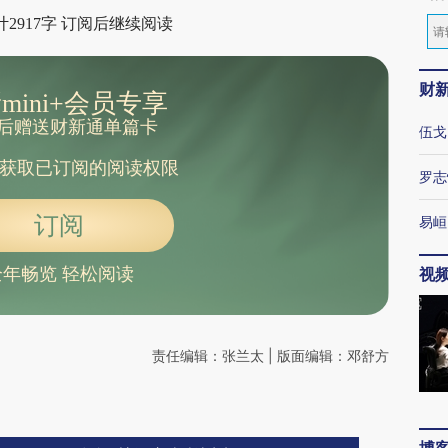
2917字 订阅后继续阅读
财
mini+会员专享
后赠送财新通单篇卡
伍戈
获取已订阅的阅读权限
罗志
订阅
易峘
全年畅览 轻松阅读
视
责任编辑：张兰太 | 版面编辑：邓舒方