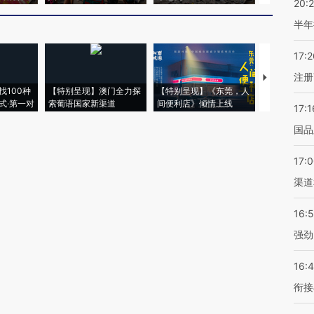
20:
半年
17:2
注册
【推广】走
找100种
【特别呈现】澳门全力探
【特别呈现】《东莞，人
会，让数智科
式·第一对
索葡语国家新渠道
间便利店》倾情上线
业
17:1
国品
17:
渠道
16:
强劲
16:
衔接