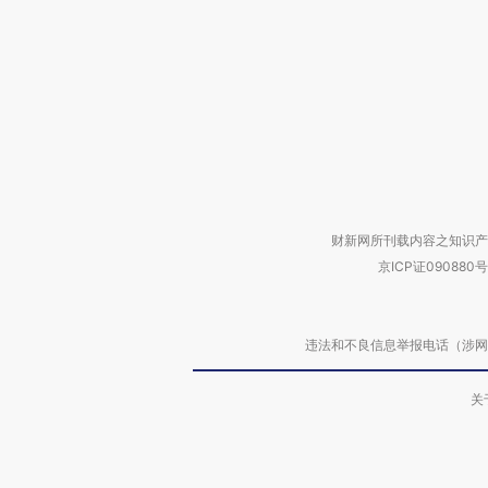
财新网所刊载内容之知识产
京ICP证090880号
违法和不良信息举报电话（涉网络暴力有
关