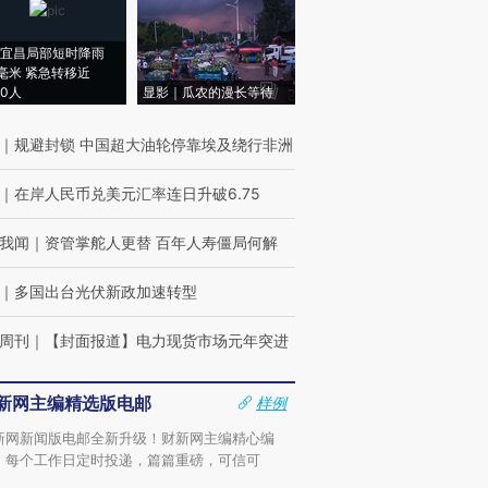
宜昌局部短时降雨
8毫米 紧急转移近
00人
显影｜瓜农的漫长等待
｜
规避封锁 中国超大油轮停靠埃及绕行非洲
｜
在岸人民币兑美元汇率连日升破6.75
我闻
｜
资管掌舵人更替 百年人寿僵局何解
｜
多国出台光伏新政加速转型
周刊
｜
【封面报道】电力现货市场元年突进
新网主编精选版电邮
样例
新网新闻版电邮全新升级！财新网主编精心编
，每个工作日定时投递，篇篇重磅，可信可
。