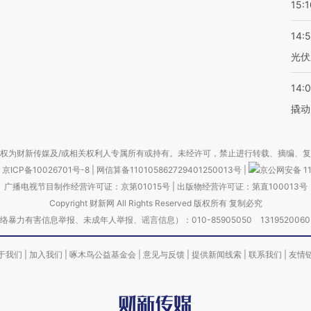
15:1
14:
光伏
14:
撬动
权为财新传媒及/或相关权利人专属所有或持有。未经许可，禁止进行转载、摘编、
京ICP备10026701号-8
|
网信算备110105862729401250013号
|
京公网安备 11
广播电视节目制作经营许可证：京第01015号
|
出版物经营许可证：第直100013号
Copyright 财新网 All Rights Reserved 版权所有 复制必究
害信息举报、未成年人举报、谣言信息）：010-85905050 13195200605 举报邮
于我们
|
加入我们
|
啄木鸟公益基金会
|
意见与反馈
|
提供新闻线索
|
联系我们
|
友情