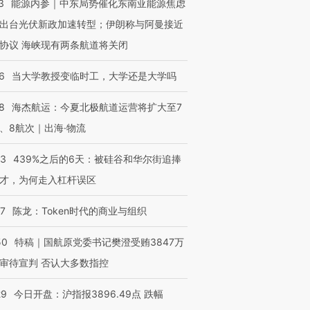
3
能源内参｜中东局势催化东南亚能源焦虑
出台光伏新政加速转型；伊朗称与阿曼接近
协议 海峡现有两条航道将关闭
进第四届链博
【商旅对话】华住集团
6
当大学教授变临时工，大学还是大学吗
技“链”接产
【特别呈现】寻找100种
CFO：不靠规模取胜，华
【特别呈
有意思的生活方式·第三对
住三大增长引擎是什么？
有意思的
8
海杰航运：今夏北极航道运营将扩大至7
、8航次｜出海·物流
53
439%之后的6天：被硅谷和华尔街追捧
才，为何走入杠杆误区
07
陈龙：Token时代的商业与组织
50
特稿｜国航原党委书记樊澄受贿3847万
审待宣判 否认大多数指控
29
今日开盘：沪指报3896.49点 跌幅