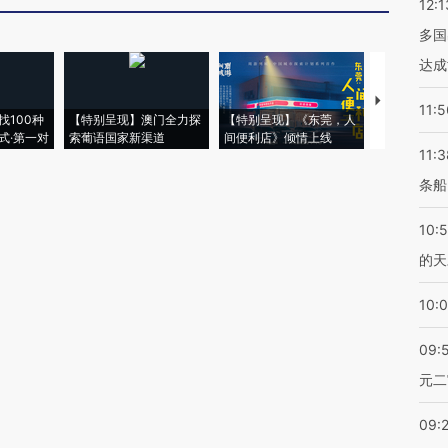
12:1
多国
达成
【推广】走
11:5
找100种
【特别呈现】澳门全力探
【特别呈现】《东莞，人
会，让数智科
式·第一对
索葡语国家新渠道
间便利店》倾情上线
业
11:3
条船
10:
的天
10:
09:
元二
09: