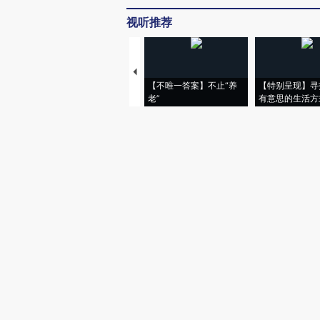
视听推荐
【不唯一答案】不止“养
【特别呈现】寻
老”
有意思的生活方