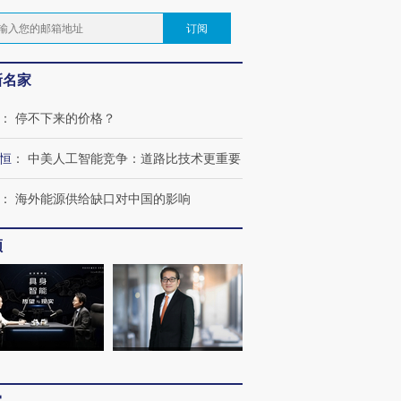
订阅
新名家
：
停不下来的价格？
恒
：
中美人工智能竞争：道路比技术更重要
：
海外能源供给缺口对中国的影响
频