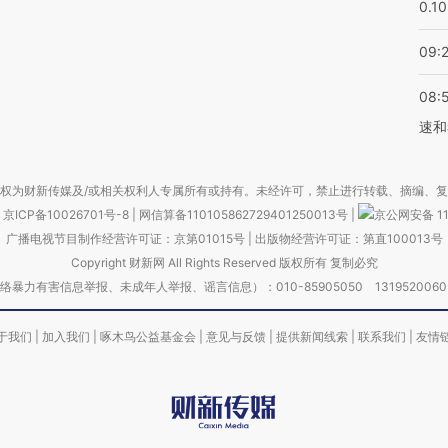
0.1
09:
08:
速和
权为财新传媒及/或相关权利人专属所有或持有。未经许可，禁止进行转载、摘编、
京ICP备10026701号-8
|
网信算备110105862729401250013号
|
京公网安备 11
广播电视节目制作经营许可证：京第01015号
|
出版物经营许可证：第直100013号
Copyright 财新网 All Rights Reserved 版权所有 复制必究
害信息举报、未成年人举报、谣言信息）：010-85905050 13195200605 举报邮
于我们
|
加入我们
|
啄木鸟公益基金会
|
意见与反馈
|
提供新闻线索
|
联系我们
|
友情