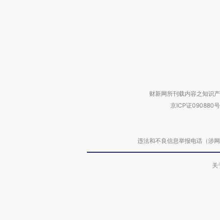
财新网所刊载内容之知识产
京ICP证090880号
违法和不良信息举报电话（涉网络暴力有
关