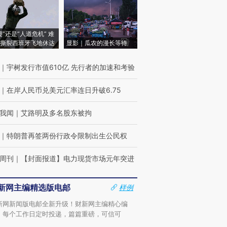
侵”还是“人道危机” 难
撕裂西班牙飞地休达
显影｜瓜农的漫长等待
｜
宇树发行市值610亿 先行者的加速和考验
｜
在岸人民币兑美元汇率连日升破6.75
我闻
｜
艾路明及多名股东被拘
｜
特朗普再签两份行政令限制出生公民权
周刊
｜
【封面报道】电力现货市场元年突进
新网主编精选版电邮
样例
新网新闻版电邮全新升级！财新网主编精心编
，每个工作日定时投递，篇篇重磅，可信可
。