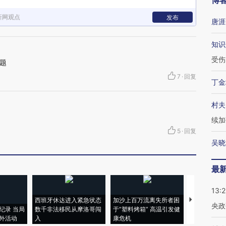
博
新网观点
发布
唐涯
知识
受伤
题
7
·
回复
丁金
村夫
续加
5
·
回复
吴晓
最
13:
西班牙休达进入紧急状态
加沙上百万流离失所者困
视线｜HYR
央政
纪录 当局
数千非法移民从摩洛哥闯
于“塑料烤箱” 高温引发健
术：是什么
外活动
入
康危机
心“花钱找虐