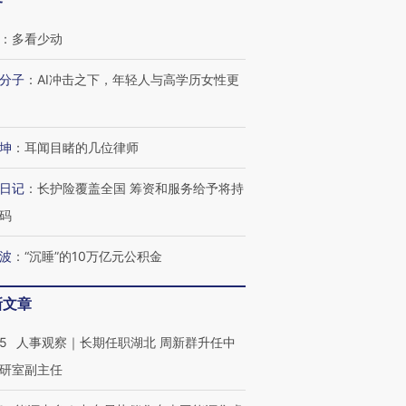
客
：
多看少动
分子
：
AI冲击之下，年轻人与高学历女性更
坤
：
耳闻目睹的几位律师
日记
：
长护险覆盖全国 筹资和服务给予将持
码
波
：
“沉睡”的10万亿元公积金
新文章
25
人事观察｜长期任职湖北 周新群升任中
OX的吸金
马航飞行员跨国走私7万
视线｜被称为“蟑螂”的印
研室副主任
让中产们甘
粒摇头丸 尿检体内含3种
度Z世代 用街头抗争将教
秘鲁纳斯
”？
毒品
育部长拱下台
13人遇难