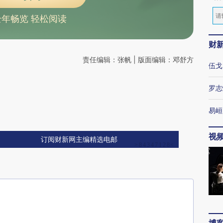
全年畅览 轻松阅读
财
责任编辑：张帆 | 版面编辑：邓舒方
伍戈
罗志
易峘
视
订阅财新网主编精选电邮