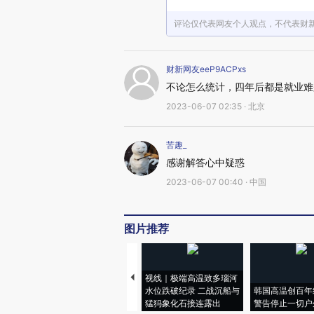
评论仅代表网友个人观点，不代表财
财新网友eeP9ACPxs
不论怎么统计，四年后都是就业难
2023-06-07 02:35 · 北京
苦趣_
感谢解答心中疑惑
2023-06-07 00:40 · 中国
图片推荐
视线｜极端高温致多瑙河
水位跌破纪录 二战沉船与
韩国高温创百年
猛犸象化石接连露出
警告停止一切户