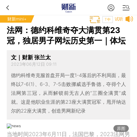
财新mini+
试听
T中
法网：德约科维奇夺大满贯第23
冠，独居男子网坛历史第一｜体坛
文｜财新 张兰太
2023年06月12日 09:11
德约科维奇克服首盘开局一度1-4落后的不利局面，最
终以7-6(1)、6-3、7-5击败挪威选手鲁德，夺得个人
法网第三冠，从而解锁前无古人的“三圈全满贯”成
就。这是他职业生涯的第23座大满贯冠军，甩开纳达
尔的22座大满贯，创造男网新纪录
原图
当地时间2023年6月11日，法国巴黎，2023法网男