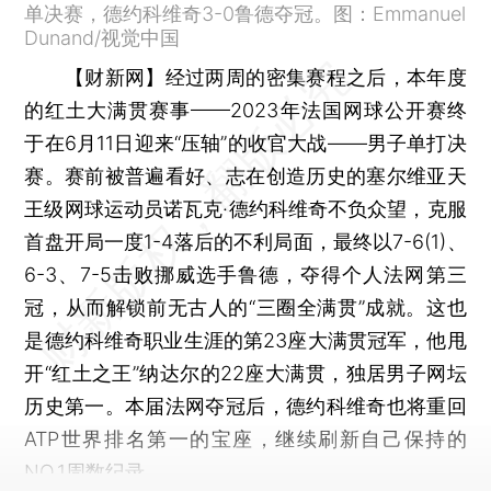
单决赛，德约科维奇3-0鲁德夺冠。图：Emmanuel
Dunand/视觉中国
【财新网】
经过两周的密集赛程之后，本年度
的红土大满贯赛事——2023年法国网球公开赛终
于在6月11日迎来“压轴”的收官大战——男子单打决
赛。赛前被普遍看好、志在创造历史的塞尔维亚天
王级网球运动员诺瓦克·德约科维奇不负众望，克服
首盘开局一度1-4落后的不利局面，最终以7-6(1)、
6-3、7-5击败挪威选手鲁德，夺得个人法网第三
冠，从而解锁前无古人的“三圈全满贯”成就。这也
是德约科维奇职业生涯的第23座大满贯冠军，他甩
开“红土之王”纳达尔的22座大满贯，独居男子网坛
历史第一。本届法网夺冠后，德约科维奇也将重回
ATP世界排名第一的宝座，继续刷新自己保持的
NO.1周数纪录。