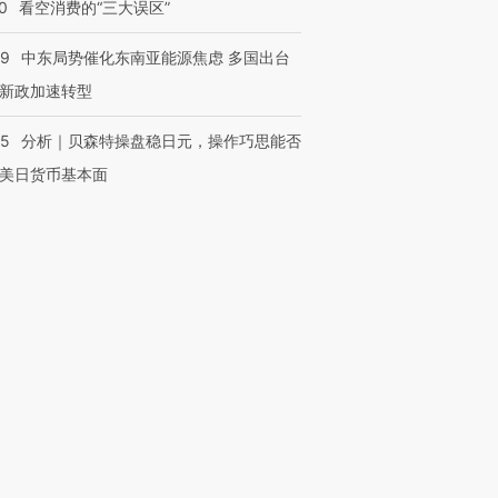
0
看空消费的“三大误区”
59
中东局势催化东南亚能源焦虑 多国出台
新政加速转型
05
分析｜贝森特操盘稳日元，操作巧思能否
美日货币基本面