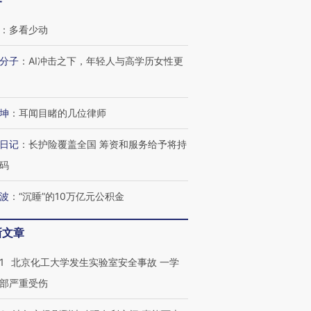
客
：
多看少动
分子
：
AI冲击之下，年轻人与高学历女性更
坤
：
耳闻目睹的几位律师
日记
：
长护险覆盖全国 筹资和服务给予将持
码
波
：
“沉睡”的10万亿元公积金
新文章
1
北京化工大学发生实验室安全事故 一学
部严重受伤