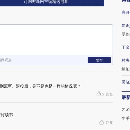
博
订阅财新网主编精选电邮
唐涯
知识
受伤
丁金
新网观点
村夫
发布
续加
吴晓
到冠军。退役后，是不是也是一样的情况呢？
5
·
回复
最
21:0
好好读书
生手
·
回复