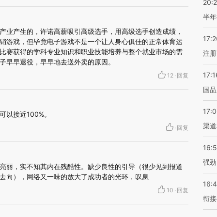
20:
半年
产业产生的，许诺高薪吸引高级选手，用高级选手创造成绩，
17:2
销游戏，但毕竟电子游戏不是一个让人身心俱佳的正常体育运
比赛获得的学科专业知识和职业技能培养与整个就业市场的需
注册
子早早退役，早早地去送外卖的原因。
17:1
12
·
回复
国品
17:
以接近100%。
渠道
·
回复
16:
强劲
亮丽，实不知其内在残酷性。缺少良性的引导（很少见到报道
去向），网络又一味的放大了成功者的光环，叹息
16:
10
·
回复
衔接