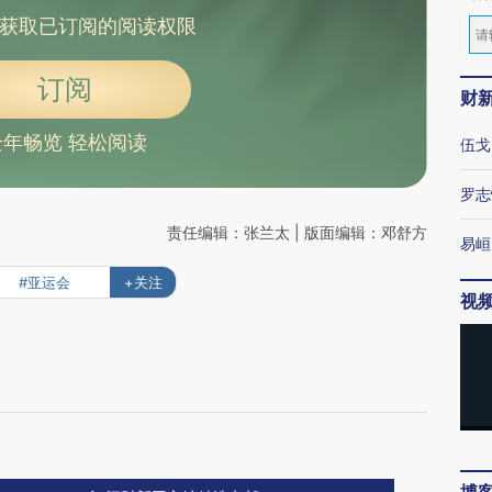
获取已订阅的阅读权限
订阅
财
全年畅览 轻松阅读
伍戈
罗志
责任编辑：张兰太 | 版面编辑：邓舒方
易峘
#亚运会
+关注
视