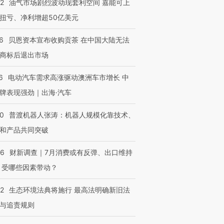
22
油气市场剧烈波动现套利空间 嘉能可上
扭亏、净利增超50亿美元
6
贝恩资本宣布收购贡茶 在中国大陆无法
商标后退出市场
6
电动汽车需求高涨驱动澳洲车市增长 中
牌表现强劲｜出海·汽车
00
普渡机器人张涛：机器人规模化靠技术、
和产品共同突破
56
财新调查｜7月消费或有反弹、出口维持
 受哪些因素带动？
42
生态环境法典将施行 最高法明确新旧法
与追责规则