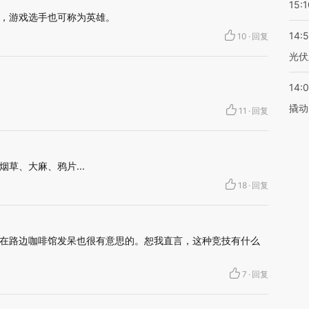
15:1
，游戏选手也可称为英雄。
14:
10
·
回复
光伏
14:
撬动
11
·
回复
草、大麻、鸦片...
18
·
回复
在路边咖啡馆发呆也很有意思的。恕我直言，这种竞技有什么
7
·
回复