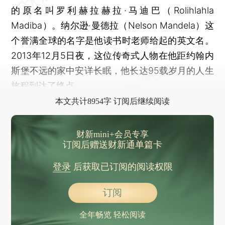
的原名叫罗利赫拉赫拉·马迪巴（Rolihlahla
Madiba）。纳尔逊·曼德拉（Nelson Mandela）这
个誉满全球的名字是他读书时老师给起的英文名。
2013年12月5日夜，这位传奇式人物在他距约翰内
斯堡不远的家中安详长眠，他长达95载岁月的人生
旅程到达了终点。
本文共计8954字 订阅后继续阅读
财新mini+会员专享
订阅后赠送财新通单篇卡
登录
后获取已订阅的阅读权限
订阅
全年畅览 轻松阅读