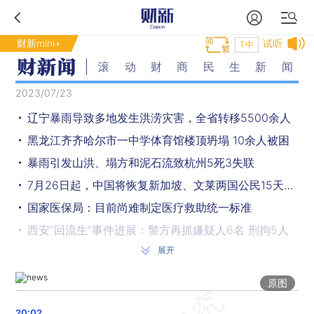
财新mini+
试听
T中
滚动财商民生新闻
2023/07/23
辽宁暴雨导致多地发生洪涝灾害，全省转移5500余人
黑龙江齐齐哈尔市一中学体育馆楼顶坍塌 10余人被困
暴雨引发山洪、塌方和泥石流致杭州5死3失联
7月26日起，中国将恢复新加坡、文莱两国公民15天免签入境政策
国家医保局：目前尚难制定医疗救助统一标准
西安“回流生”事件进展：警方再抓嫌疑人6名 刑拘5人
展开
阿根廷正式宣布决定在成都设立总领事馆
国际象棋女子世界冠军赛：居文君连续第四次摘得棋后桂冠
原图
四川内江市威远县发生3.3级地震