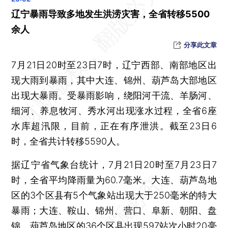
游泳世锦赛：中国跳水队以12金4银3铜收官
辽宁暴雨导致多地发生洪涝灾害，全省转移5500
女足世界杯：最后时刻丢球，中国女足首战0-1不敌丹麦女足
余人
黑龙江一架农用作业飞机坠毁，2人身亡
分享此文章
7月21日20时至23日7时，辽宁西部、南部地区出
现大雨到暴雨，其中大连、锦州、葫芦岛大部地区
出现大暴雨。受暴雨影响，绕阳河干流、羊肠河、
细河、养息牧河、秀水河出现涨水过程，全省6座
水库超汛限，目前，正在有序泄洪。截至23日6
时，全省共计转移5590人。
据辽宁省气象台统计，7月21日20时至7月23日7
时，全省平均降雨量为60.7毫米。大连、葫芦岛地
区的3个区县有5个气象站出现大于250毫米的特大
暴雨；大连、鞍山、锦州、营口、阜新、朝阳、盘
锦、葫芦岛地区的36个区县出现597站次小时20毫