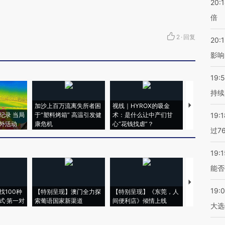
20:
倍
2
·
回复
20:1
影响
19:5
持续
加沙上百万流离失所者困
视线｜HYROX的吸金
马航飞行员
纪录 当局
于“塑料烤箱” 高温引发健
术：是什么让中产们甘
粒摇头丸 尿
19:1
外活动
康危机
心“花钱找虐”？
毒品
过7
19:1
能否
【推广】走
19:
找100种
【特别呈现】澳门全力探
【特别呈现】《东莞，人
会，让数智科
式·第一对
索葡语国家新渠道
间便利店》倾情上线
业
大选