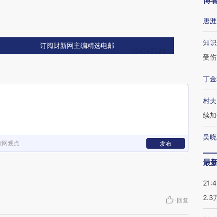
博
唐涯
知识
订阅财新网主编精选电邮
受伤
丁金
村夫
续加
吴晓
新网观点
发布
最
21:
2.
·
回复