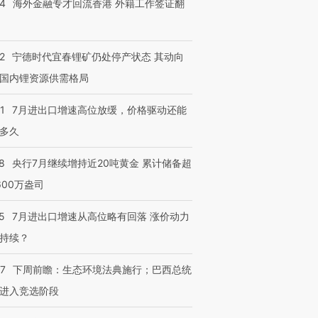
14
海外金融专才回流香港 外籍工作签证翻
2
宁德时代宜春锂矿仍处停产状态 其动向
国内锂资源供需格局
1
7月进出口增速高位放缓，价格驱动还能
多久
跨国走私7万
视线｜被称为“蟑螂”的印
视线｜“入侵”还是“人道危
检体内含3种
8
央行7月继续增持近20吨黄金 累计储备超
度Z世代 用街头抗争将教
机”？难民潮撕裂西班牙
秘鲁纳斯
育部长拱下台
飞地休达
13人遇难
600万盎司
5
7月进出口增速从高位略有回落 涨价动力
持续？
进第四届链博
【商旅对话】华住集团
07
下周前瞻：生态环境法典施行；巴西总统
技“链”接产
【特别呈现】寻找100种
CFO：不靠规模取胜，华
【特别呈
有意思的生活方式·第三对
住三大增长引擎是什么？
有意思的
进入竞选阶段