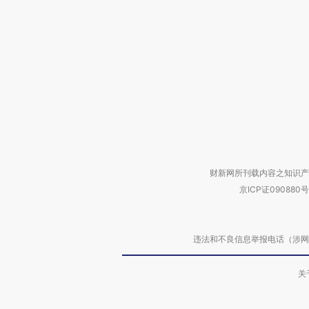
财新网所刊载内容之知识产
京ICP证090880号
违法和不良信息举报电话（涉网络暴力有
关