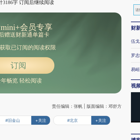
3186字 订阅后继续阅读
mini+会员专享
财
后赠送财新通单篇卡
伍戈
获取已订阅的阅读权限
罗志
订阅
易峘
全年畅览 轻松阅读
视
责任编辑：张帆 | 版面编辑：邓舒方
#旧金山
+关注
#北京
+关注