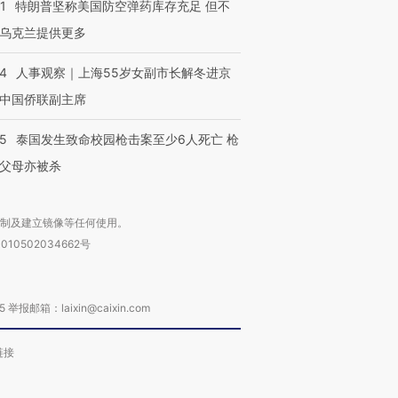
1
特朗普坚称美国防空弹药库存充足 但不
乌克兰提供更多
24
人事观察｜上海55岁女副市长解冬进京
中国侨联副主席
45
泰国发生致命校园枪击案至少6人死亡 枪
父母亦被杀
复制及建立镜像等任何使用。
010502034662号
箱：laixin@caixin.com
链接