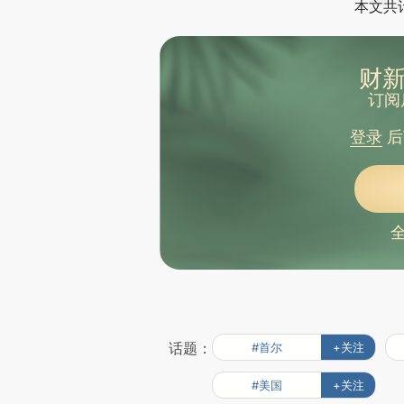
本文共计
财新
订阅
登录
后
话题：
#首尔
+关注
#美国
+关注