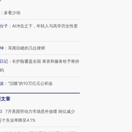
客
：
多看少动
分子
：
AI冲击之下，年轻人与高学历女性更
坤
：
耳闻目睹的几位律师
日记
：
长护险覆盖全国 筹资和服务给予将持
码
波
：
“沉睡”的10万亿元公积金
新文章
43
7月美国劳动力市场意外放缓 岗位减少
3万个失业率降至4.1%