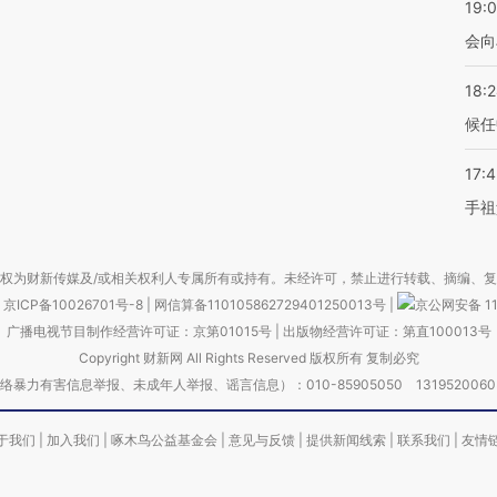
19:0
会向
18:
候任
17:
手祖
权为财新传媒及/或相关权利人专属所有或持有。未经许可，禁止进行转载、摘编、
京ICP备10026701号-8
|
网信算备110105862729401250013号
|
京公网安备 11
广播电视节目制作经营许可证：京第01015号
|
出版物经营许可证：第直100013号
Copyright 财新网 All Rights Reserved 版权所有 复制必究
害信息举报、未成年人举报、谣言信息）：010-85905050 13195200605 举报邮
于我们
|
加入我们
|
啄木鸟公益基金会
|
意见与反馈
|
提供新闻线索
|
联系我们
|
友情