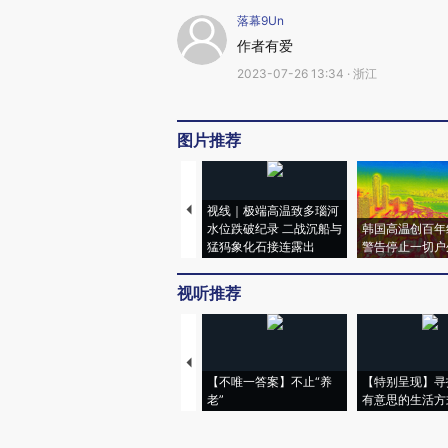
落幕9Un
作者有爱
2023-07-26 13:34 · 浙江
图片推荐
视线｜极端高温致多瑙河
水位跌破纪录 二战沉船与
韩国高温创百年
猛犸象化石接连露出
警告停止一切户
视听推荐
【不唯一答案】不止“养
【特别呈现】寻
老”
有意思的生活方