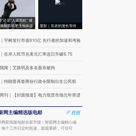
侵”还是“人道危机” 难
撕裂西班牙飞地休达
显影｜瓜农的漫长等待
｜
宇树发行市值610亿 先行者的加速和考验
｜
在岸人民币兑美元汇率连日升破6.75
我闻
｜
艾路明及多名股东被拘
｜
特朗普再签两份行政令限制出生公民权
周刊
｜
【封面报道】电力现货市场元年突进
新网主编精选版电邮
样例
新网新闻版电邮全新升级！财新网主编精心编
，每个工作日定时投递，篇篇重磅，可信可
。