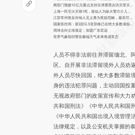
两部门预拨10亿元重点支持京津冀黑吉洪灾受灾群众救助等工作
上海一民宅火灾致1死，疑似人为纵火警方介入调查
江苏常州将反诈纳入见义勇为奖励范畴，最高可奖10万元
国家疾控局：新冠EG.5变异株已在绝大多数省份形成优势流行
周琦去向尘埃落定：加盟广东宏远
世界气象组织警告极端天气未来将成常态
人员不得非法前往并滞留缅北、
区。自开展非法滞留境外人员劝
外人员尽快回国，绝大多数滞留
身的违法犯罪问题，主动回国投
无视政府部门的政策宣传和大力
共和国刑法》《中华人民共和国
《中华人民共和国出境入境管理
法律规定，以及公安机关掌握的泰