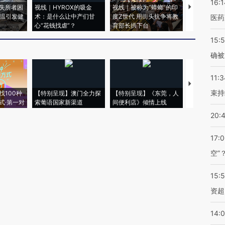
16:1
失所者困
视线｜HYROX的吸金
视线｜被称为“蟑螂”的印
视线｜“入侵
高温引发健
术：是什么让中产们甘
度Z世代 用街头抗争将教
机”？难民潮
医药
心“花钱找虐”？
育部长拱下台
飞地休达
15:5
确被
11:3
【推广】走
束持
找100种
【特别呈现】澳门全力探
【特别呈现】《东莞，人
会，让数智科
式·第一对
索葡语国家新渠道
间便利店》倾情上线
业
20:
17:
空”
15:
资超
14: