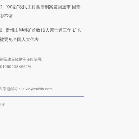
32
“90后”农民工讨薪涉刑案发回重审 因部
实不清
36
贵州山脚树矿难致16人死亡近三年 矿长
被罢免全国人大代表
复制及建立镜像等任何使用。
010502034662号
箱：laixin@caixin.com
链接