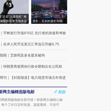
侵”还是“人道危机” 难
撕裂西班牙飞地休达
显影｜瓜农的漫长等待
｜
宇树发行市值610亿 先行者的加速和考验
｜
在岸人民币兑美元汇率连日升破6.75
我闻
｜
艾路明及多名股东被拘
｜
特朗普再签两份行政令限制出生公民权
周刊
｜
【封面报道】电力现货市场元年突进
新网主编精选版电邮
样例
新网新闻版电邮全新升级！财新网主编精心编
，每个工作日定时投递，篇篇重磅，可信可
。