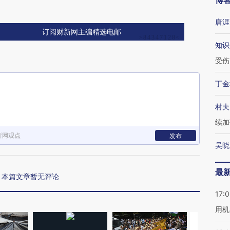
博
唐涯
订阅财新网主编精选电邮
知识
受伤
丁金
村夫
续加
新网观点
发布
吴晓
最
本篇文章暂无评论
17:
用机