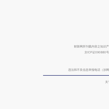
财新网所刊载内容之知识产
京ICP证090880号
违法和不良信息举报电话（涉网络暴力有
关