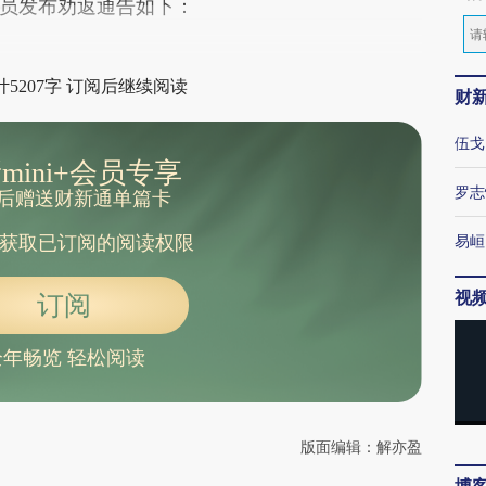
员发布劝返通告如下：
5207字 订阅后继续阅读
财
伍戈
mini+会员专享
罗志
后赠送财新通单篇卡
易峘
获取已订阅的阅读权限
视
订阅
全年畅览 轻松阅读
版面编辑：解亦盈