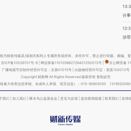
13:
分事
12:
涉罪
权为财新传媒及/或相关权利人专属所有或持有。未经许可，禁止进行转载、摘编、
京ICP备10026701号-8
|
网信算备110105862729401250013号
|
京公网安备 11
广播电视节目制作经营许可证：京第01015号
|
出版物经营许可证：第直100013号
Copyright 财新网 All Rights Reserved 版权所有 复制必究
害信息举报、未成年人举报、谣言信息）：010-85905050 13195200605 举报邮
于我们
|
加入我们
|
啄木鸟公益基金会
|
意见与反馈
|
提供新闻线索
|
联系我们
|
友情