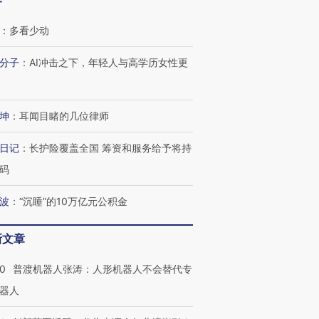
客
：
多看少动
分子
：
AI冲击之下，年轻人与高学历女性更
坤
：
耳闻目睹的几位律师
日记
：
长护险覆盖全国 筹资和服务给予将持
码
波
：
“沉睡”的10万亿元公积金
新文章
00
普渡机器人张涛：人形机器人不会替代专
器人