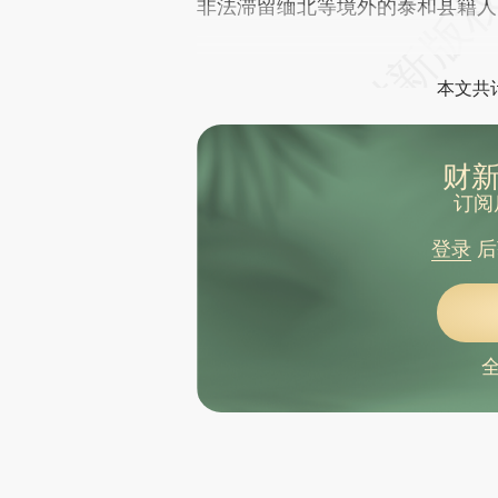
非法滞留缅北等境外的泰和县籍人
本文共计
财新
订阅
登录
后