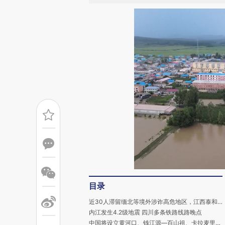
目录
近30人滞留缅北等境外涉诈高危地区，江西泰和警方敦促尽快回国
内江发生4.2级地震 四川多条铁路线路晚点
中国将设立黄河口、钱江源—百山祖、卡拉麦里等新的国家公园