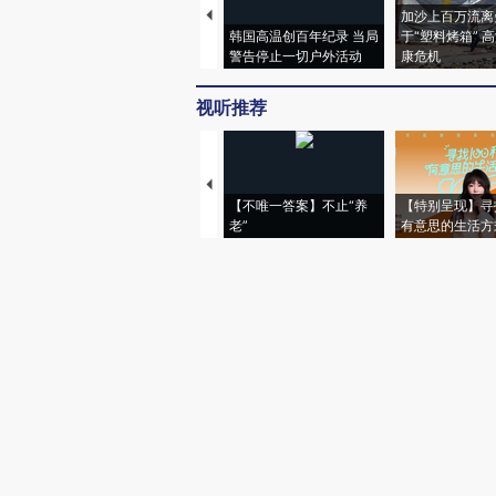
加沙上百万流离
韩国高温创百年纪录 当局
于“塑料烤箱” 
警告停止一切户外活动
康危机
视听推荐
【不唯一答案】不止“养
【特别呈现】寻
老”
有意思的生活方