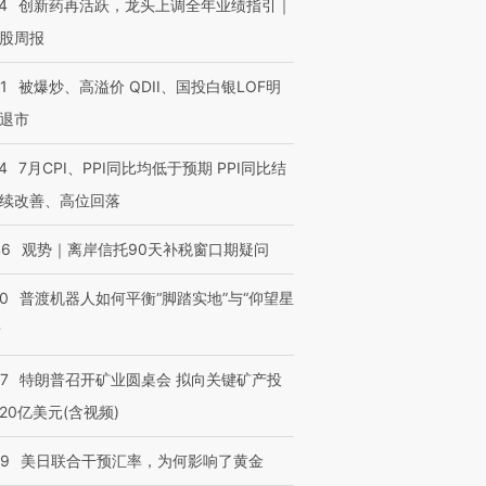
4
创新药再活跃，龙头上调全年业绩指引｜
”还是“人道危
湖北宜昌局部短时降雨
哈尔滨遭遇短时极端强降
撕裂西班牙
128毫米 紧急转移近
雨 3小时累计雨量超80毫
秘鲁纳斯
股周报
4000人
米
13人遇难
1
被爆炒、高溢价 QDII、国投白银LOF明
退市
4
7月CPI、PPI同比均低于预期 PPI同比结
进第四届链博
【商旅对话】华住集团
续改善、高位回落
技“链”接产
【特别呈现】寻找100种
CFO：不靠规模取胜，华
【特别呈
有意思的生活方式·第三对
住三大增长引擎是什么？
有意思的
46
观势｜离岸信托90天补税窗口期疑问
00
普渡机器人如何平衡“脚踏实地”与“仰望星
？
57
特朗普召开矿业圆桌会 拟向关键矿产投
20亿美元(含视频)
09
美日联合干预汇率，为何影响了黄金