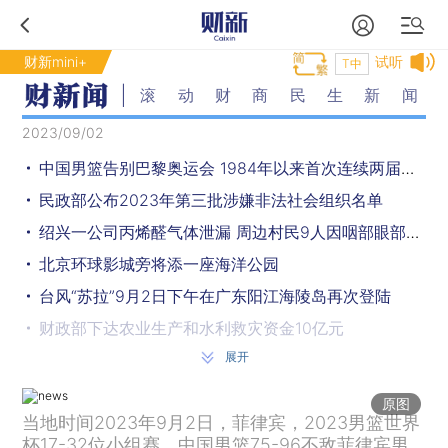
财新mini+
试听
T中
滚动财商民生新闻
2023/09/02
中国男篮告别巴黎奥运会 1984年以来首次连续两届无缘奥运
民政部公布2023年第三批涉嫌非法社会组织名单
绍兴一公司丙烯醛气体泄漏 周边村民9人因咽部眼部不适留院观察
北京环球影城旁将添一座海洋公园
台风“苏拉”9月2日下午在广东阳江海陵岛再次登陆
财政部下达农业生产和水利救灾资金10亿元
展开
8月理想交付量领跑“蔚小理” 比亚迪10款车型破万
中国女排奥运资格赛23人大名单公布
原图
当地时间2023年9月2日，菲律宾，2023男篮世界
台风“苏拉”在广东珠海金湾区登陆 对广东的风雨影响仍将持续
杯17-32位小组赛，中国男篮75-96不敌菲律宾男