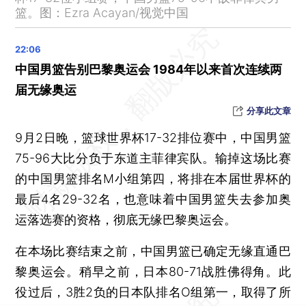
台风红色预警继续 “苏拉”影响持续，“海葵”又将来袭
篮。图：Ezra Acayan/视觉中国
受台风“苏拉”影响 广东多地客运停运停航
汽车行业稳增长方案：今年力争实现销量2700万辆左右
中国男篮告别巴黎奥运会 1984年以来首次连续两
广西崇左江州区发生3.3级地震
届无缘奥运
分享此文章
9月2日晚，篮球世界杯17-32排位赛中，中国男篮
75-96大比分负于东道主菲律宾队。输掉这场比赛
的中国男篮排名M小组第四，将排在本届世界杯的
最后4名29-32名，也意味着中国男篮失去参加奥
运落选赛的资格，彻底无缘巴黎奥运会。
在本场比赛结束之前，中国男篮已确定无缘直通巴
黎奥运会。稍早之前，日本80-71战胜佛得角。此
役过后，3胜2负的日本队排名O组第一，取得了所