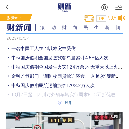
财新mini+
试听
T中
滚动财商民生新闻
2023/10/07
一名中国工人在巴以冲突中受伤
中秋国庆假期全国发送旅客总量累计4.58亿人次
中秋国庆假期全国发生火灾1.24万余起 无重大以上火灾事故
金融监管部门：谨防校园贷款连环套、“AI换脸”等新型诈骗手段
中秋国庆假期民航运输旅客1708.2万人次
10月7日起，四川对外省车辆实行周末ETC五折优惠
展开
中秋国庆档总票房超27亿
中秋国庆假期全国铁路累计发送旅客已超1.6亿人次
原图
中秋国庆假期日均147.7万人次出入境