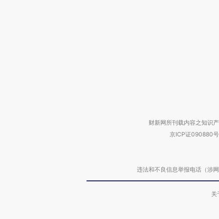
财新网所刊载内容之知识产
京ICP证090880号
违法和不良信息举报电话（涉网络暴力有
关