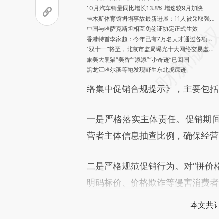
10月汽车销量同比增长13.8% 增速较9月加快
佳木斯体育馆坍塌事故最新进展：11人被采取强制措施
中国与哈萨克斯坦相互免签证协定正式生效
香港特首李家超：今年已有7万名人才通过各项计划来港
“双十一”将至，北京市监局曝光十大网络交易虚假宣传欺诈案
旅美大熊猫“美香”“添添”“小奇迹”已回国
黑龙江哈尔滨等地发现野生东北虎踪迹
深圳一男子在某广场附近持刀伤人，致1死3伤
络集中促销合规提示》，主要包括
香港海关侦破历年最大宗怀疑固态冰毒案件
依托污水监测发现毒情，天津警方侦破跨省贩卖曲马多案
重庆警方破获特大制售假冒品牌灯具案，涉案金额逾1.5亿元
一是严格落实主体责任。促销期
晨读荐闻（国内、国际、市场消息33条）
特斯拉Model Y和Model 3部分车型小幅涨价
营者主体信息抽查比例，确保经营
多家油气公司签大单 签约额创新高
好莱坞演员罢工历时四月结束 工会与资方达成协议
迪士尼第四财季利润超预期 流媒体用户减少但增收
二是严格规范促销行为。对“拼价格
瑞银下调全球电动汽车销量预期
明码标价、价格欺诈等侵害消费者
本文共计