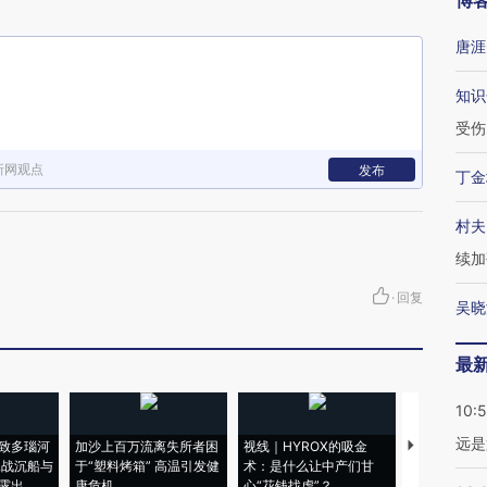
博
唐涯
知识
受伤
新网观点
发布
丁金
村夫
续加
·
回复
吴晓
最
10:
远是
致多瑙河
加沙上百万流离失所者困
视线｜HYROX的吸金
马航飞行员
二战沉船与
于“塑料烤箱” 高温引发健
术：是什么让中产们甘
粒摇头丸 尿
露出
康危机
心“花钱找虐”？
毒品