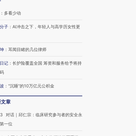
客
：
多看少动
分子
：
AI冲击之下，年轻人与高学历女性更
坤
：
耳闻目睹的几位律师
日记
：
长护险覆盖全国 筹资和服务给予将持
码
波
：
“沉睡”的10万亿元公积金
新文章
53
对话｜邱仁宗：临床研究参与者的安全永
第一位
跨国走私7万
视线｜被称为“蟑螂”的印
视线｜“入侵”还是“人道危
检体内含3种
度Z世代 用街头抗争将教
机”？难民潮撕裂西班牙
秘鲁纳斯
育部长拱下台
飞地休达
13人遇难