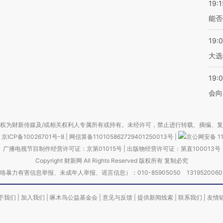
19:1
能否
19:
大选
19:0
会向
权为财新传媒及/或相关权利人专属所有或持有。未经许可，禁止进行转载、摘编、
京ICP备10026701号-8
|
网信算备110105862729401250013号
|
京公网安备 11
广播电视节目制作经营许可证：京第01015号
|
出版物经营许可证：第直100013号
Copyright 财新网 All Rights Reserved 版权所有 复制必究
害信息举报、未成年人举报、谣言信息）：010-85905050 13195200605 举报邮
于我们
|
加入我们
|
啄木鸟公益基金会
|
意见与反馈
|
提供新闻线索
|
联系我们
|
友情