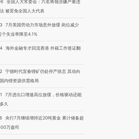
06
全国人大常委会：六名将领涉嫌严重违
法 被罢免全国人大代表
43
7月美国劳动力市场意外放缓 岗位减少
3万个失业率降至4.1%
进第四届链博
【商旅对话】华住集团
技“链”接产
【特别呈现】寻找100种
CFO：不靠规模取胜，华
【特别呈
有意思的生活方式·第三对
住三大增长引擎是什么？
有意思的
14
海外金融专才回流香港 外籍工作签证翻
2
宁德时代宜春锂矿仍处停产状态 其动向
国内锂资源供需格局
1
7月进出口增速高位放缓，价格驱动还能
多久
8
央行7月继续增持近20吨黄金 累计储备超
600万盎司