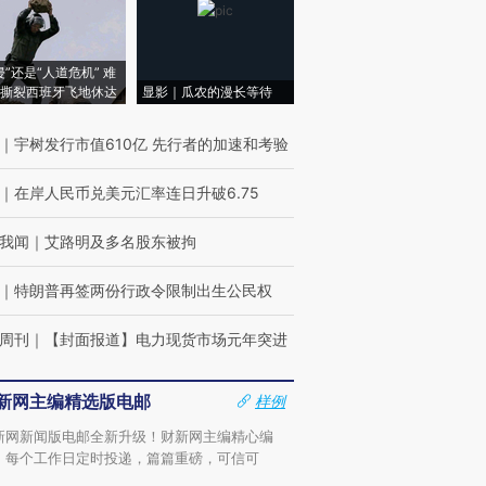
侵”还是“人道危机” 难
撕裂西班牙飞地休达
显影｜瓜农的漫长等待
｜
宇树发行市值610亿 先行者的加速和考验
｜
在岸人民币兑美元汇率连日升破6.75
我闻
｜
艾路明及多名股东被拘
｜
特朗普再签两份行政令限制出生公民权
周刊
｜
【封面报道】电力现货市场元年突进
新网主编精选版电邮
样例
新网新闻版电邮全新升级！财新网主编精心编
，每个工作日定时投递，篇篇重磅，可信可
。