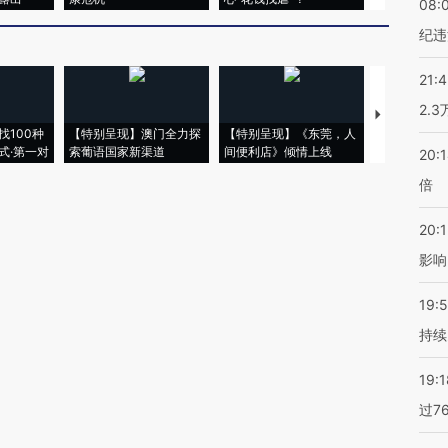
08:
纪违
21:
2.
【推广】走
找100种
【特别呈现】澳门全力探
【特别呈现】《东莞，人
会，让数智科
式·第一对
索葡语国家新渠道
间便利店》倾情上线
业
20:
倍
20:1
影响
19:5
持续
19:1
过7