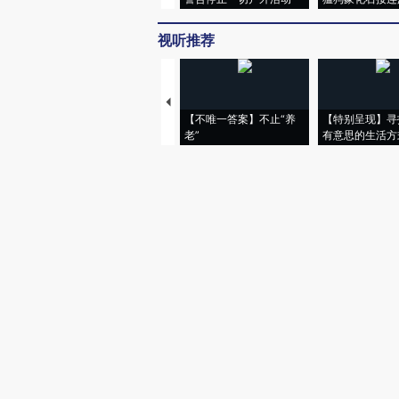
视听推荐
【不唯一答案】不止“养
【特别呈现】寻
老”
有意思的生活方