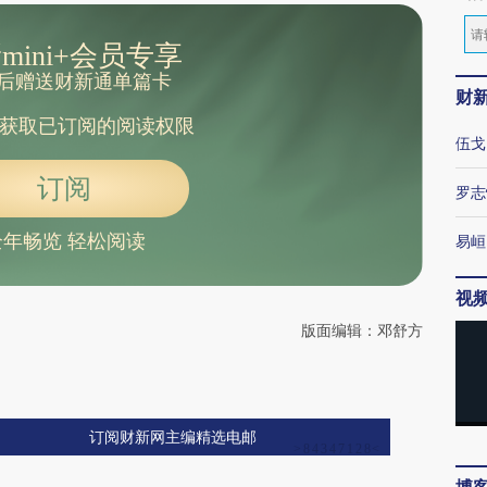
mini+会员专享
后赠送财新通单篇卡
财
获取已订阅的阅读权限
伍戈
订阅
罗志
全年畅览 轻松阅读
易峘
视
版面编辑：邓舒方
订阅财新网主编精选电邮