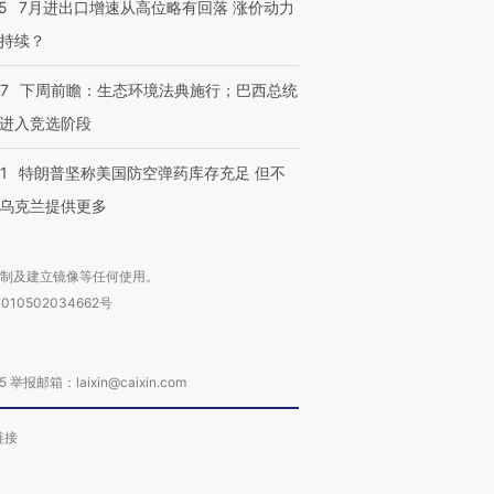
5
7月进出口增速从高位略有回落 涨价动力
持续？
07
下周前瞻：生态环境法典施行；巴西总统
进入竞选阶段
1
特朗普坚称美国防空弹药库存充足 但不
乌克兰提供更多
复制及建立镜像等任何使用。
010502034662号
箱：laixin@caixin.com
链接