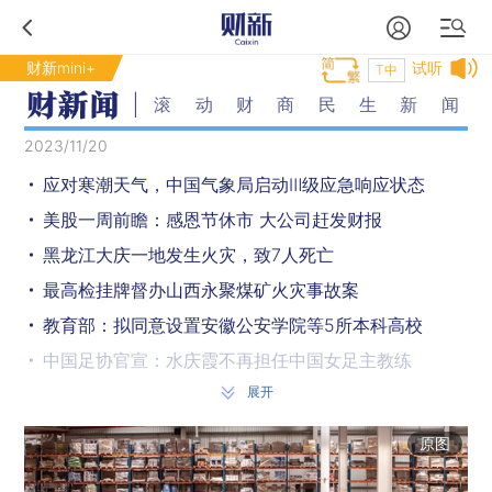
财新mini+
试听
T中
滚动财商民生新闻
2023/11/20
应对寒潮天气，中国气象局启动Ⅲ级应急响应状态
美股一周前瞻：感恩节休市 大公司赶发财报
黑龙江大庆一地发生火灾，致7人死亡
最高检挂牌督办山西永聚煤矿火灾事故案
教育部：拟同意设置安徽公安学院等5所本科高校
中国足协官宣：水庆霞不再担任中国女足主教练
展开
广东英德警方通告敦促40名滞留境外涉诈重点人员限期回国
孟加拉国今年以来逾1500人死于登革热 确诊超30万例
原图
1—10月邮政行业寄递业务量累计完成1297.2亿件