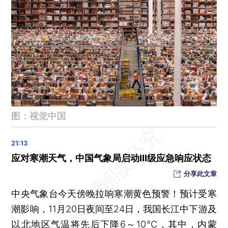
民航局：10月中国民航旅客运输量同比增长252%
国家气候中心：2023年极可能成为有记录以来最热一年
非法添加禁用原料、未经许可生产等7起化妆品违法案件被通报
前三季度登记结婚、离婚数双双上升
德约科维奇七夺ATP年终总决赛冠军，成历史第一人
晨读荐闻（国内、国际、市场消息32条）
央行等三部门召集金融机构座谈 强调信贷增长稳定性
图：视觉中国
萨姆·奥尔特曼被罢免或反转 OpenAI为何如此割裂？
习近平APEC峰会讲话：建设开放、活力、强韧、和平的亚太共同体
APEC各方领导人宣言未触及俄乌与加沙问题 中美元首亲切话别
应对寒潮天气，中国气象局启动Ⅲ级应急响应状态
记者手记｜旧金山航向：斐洛里庄园巡礼
分享此文章
中央气象台今天傍晚拉响寒潮黄色预警！预计受寒
潮影响，11月20日夜间至24日，我国长江中下游及
以北地区气温将先后下降6～10℃，其中，内蒙