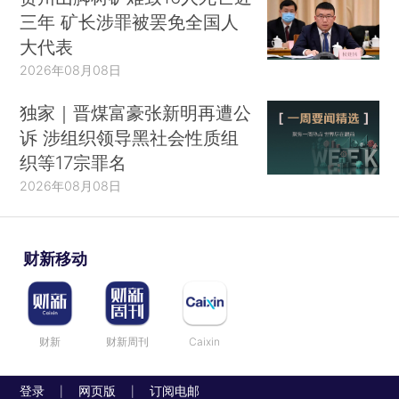
三年 矿长涉罪被罢免全国人
大代表
2026年08月08日
独家｜晋煤富豪张新明再遭公
诉 涉组织领导黑社会性质组
织等17宗罪名
2026年08月08日
财新移动
财新
财新周刊
Caixin
登录
网页版
订阅电邮
|
|