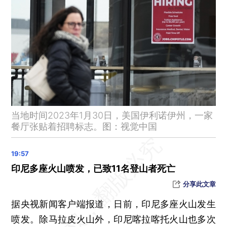
白银价格早盘飙升 年内涨幅近16%
比特币站上4万美元 为2022年5月来首次
12月5日起，航空燃油附加费下调
印尼马拉皮火山再次喷发，火山灰柱高达3000米
斯诺克英锦赛丁俊晖获亚军 奥沙利文夺第八冠
晨读荐闻（国内、国际、市场消息25条）
呼吸道疾病高峰期，药物供需情况如何？
当地时间2023年1月30日，美国伊利诺伊州，一家
中盐旗下“两碱”公司废液晾晒场威胁柴达木盆地生态
餐厅张贴着招聘标志。图：视觉中国
良品铺子大规模产品降价 零食竞争加剧
发达与不发达国家对接支持非洲能源转型承诺 德国承诺到2030年投资40亿欧元
印尼多座火山喷发，已致11名登山者死亡
分享此文章
据央视新闻客户端报道，日前，印尼多座火山发生
喷发。除马拉皮火山外，印尼喀拉喀托火山也多次