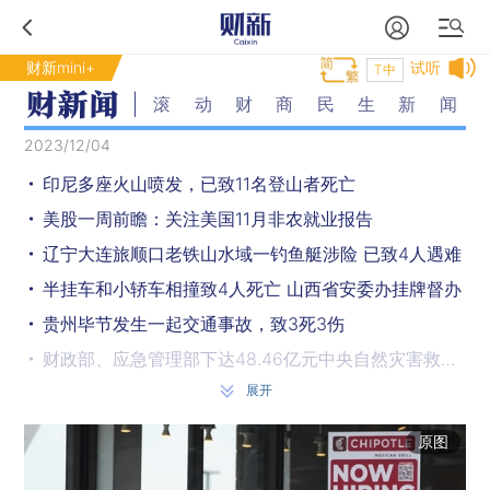
财新mini+
试听
T中
滚动财商民生新闻
2023/12/04
印尼多座火山喷发，已致11名登山者死亡
美股一周前瞻：关注美国11月非农就业报告
辽宁大连旅顺口老铁山水域一钓鱼艇涉险 已致4人遇难
半挂车和小轿车相撞致4人死亡 山西省安委办挂牌督办
贵州毕节发生一起交通事故，致3死3伤
财政部、应急管理部下达48.46亿元中央自然灾害救灾资金
展开
《咬文嚼字》编辑部发布“2023年十大流行语” 显眼包、搭子在列
五月天被质疑假唱 上海文旅局执法总队要求演唱会主办方配合调查
原图
国际金价盘中突破2100美元 创历史新高